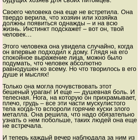
будущих хозяев для своих питомцев.
Своего человека она еще не встретила. Она
твердо верила, что хозяин или хозяйка
должны появиться однажды – и на всю
жизнь. Инстинкт подскажет – вот он, твой
человек…
Этого человека она увидела случайно, когда
он впервые подходил к дому. Глядя на его
спокойное выражение лица, можно было
подумать, что человек абсолютно
равнодушен ко всему. Но что творилось в его
душе и мыслях!
Только она могла почувствовать этот
бешеный ураган! И еще — душевная боль. И
телесная. Нога, на которую он прихрамывает,
плечо, грудь – все эти части мускулистого
тела когда-то вспороли горячие куски злого
металла. Она решила, что надо обязательно
узнать о нем побольше, таких людей она еще
не встречала.
И теперь каждый вечер наблюдала за ним из