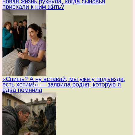
новая жизнь рухнула, когда сыновья
приехали к ним жить?
«Спишь? А ну вставай, мы уже у подъезда,
есть хотим!» — заявила родня, которую я
едва помнила