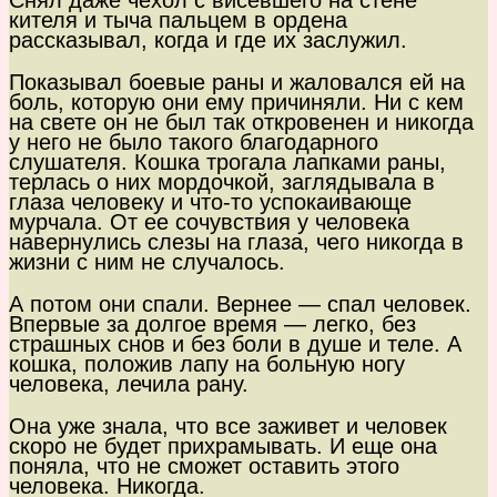
Снял даже чехол с висевшего на стене
кителя и тыча пальцем в ордена
рассказывал, когда и где их заслужил.
Показывал боевые раны и жаловался ей на
боль, которую они ему причиняли. Ни с кем
на свете он не был так откровенен и никогда
у него не было такого благодарного
слушателя. Кошка трогала лапками раны,
терлась о них мордочкой, заглядывала в
глаза человеку и что-то успокаивающе
мурчала. От ее сочувствия у человека
навернулись слезы на глаза, чего никогда в
жизни с ним не случалось.
А потом они спали. Вернее — спал человек.
Впервые за долгое время — легко, без
страшных снов и без боли в душе и теле. А
кошка, положив лапу на больную ногу
человека, лечила рану.
Она уже знала, что все заживет и человек
скоро не будет прихрамывать. И еще она
поняла, что не сможет оставить этого
человека. Никогда.