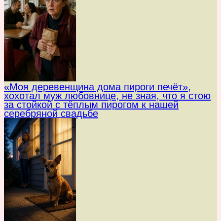
«Моя деревенщина дома пироги печёт»,
хохотал муж любовнице, не зная, что я стою
за стойкой с тёплым пирогом к нашей
серебряной свадьбе