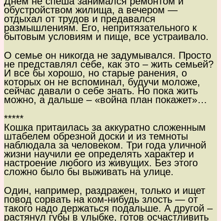
Днем не спеша занимался ремонтом и
обустройством жилища, а вечером —
отдыхал от трудов и предавался
размышлениям. Его, непритязательного к
бытовым условиям и пище, все устраивало.
О семье он никогда не задумывался. Просто
не представлял себе, как это – жить семьей?
И все бы хорошо, но старые ранения, о
которых он не вспоминал, будучи моложе,
сейчас давали о себе знать. Но пока жить
можно, а дальше – «война план покажет»…
*****
Кошка притаилась за аккуратно сложенным
штабелем обрезной доски и из темноты
наблюдала за человеком. Три года уличной
жизни научили ее определять характер и
настроение любого из живущих. Без этого
сложно было бы выживать на улице.
Один, например, раздражен, только и ищет
повод сорвать на ком-нибудь злость — от
такого надо держаться подальше. А другой –
растянул губы в улыбке, готов осчастливить