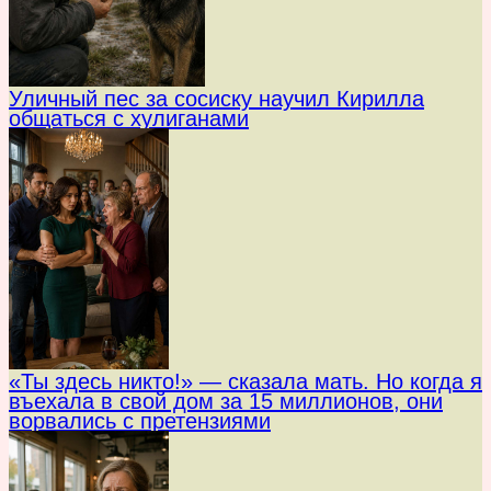
Уличный пес за сосиску научил Кирилла
общаться с хулиганами
«Ты здесь никто!» — сказала мать. Но когда я
въехала в свой дом за 15 миллионов, они
ворвались с претензиями