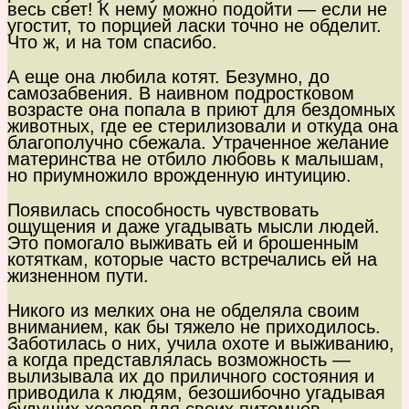
весь свет! К нему можно подойти — если не
угостит, то порцией ласки точно не обделит.
Что ж, и на том спасибо.
А еще она любила котят. Безумно, до
самозабвения. В наивном подростковом
возрасте она попала в приют для бездомных
животных, где ее стерилизовали и откуда она
благополучно сбежала. Утраченное желание
материнства не отбило любовь к малышам,
но приумножило врожденную интуицию.
Появилась способность чувствовать
ощущения и даже угадывать мысли людей.
Это помогало выживать ей и брошенным
котяткам, которые часто встречались ей на
жизненном пути.
Никого из мелких она не обделяла своим
вниманием, как бы тяжело не приходилось.
Заботилась о них, учила охоте и выживанию,
а когда представлялась возможность —
вылизывала их до приличного состояния и
приводила к людям, безошибочно угадывая