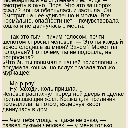
перебираться на ступеньку лестницы –
смотреть в окно. Пора. Что это за шорох
сзади? Кошка обернулась и застыла. Он.
Смотрит на нее удивленно и молча. Все
нормально, опасности нет – почувствовала
кошка и не двинулась с места.
— Так это ты? – тихим голосом, почти
шепотом спросил человек, — Это ты каждый
вечер следишь за мной? Зачем? Может ты
голодная? Но почему ты не подошла, не
попросила?
«Что бы ты понимал в нашей психологии!» –
подумала кошка, но вслух сказала только
мурчащее:
— Мр-р-ряу!
— Ну, заходи, коль пришла.
Человек распахнул перед ней дверь и сделал
приглашающий жест. Кошка для приличия
помедлила, а потом, вздернув хвост,
двинулась в дом.
— Чем тебя угощать, даже не знаю, —
развел руками человек, — у меня только