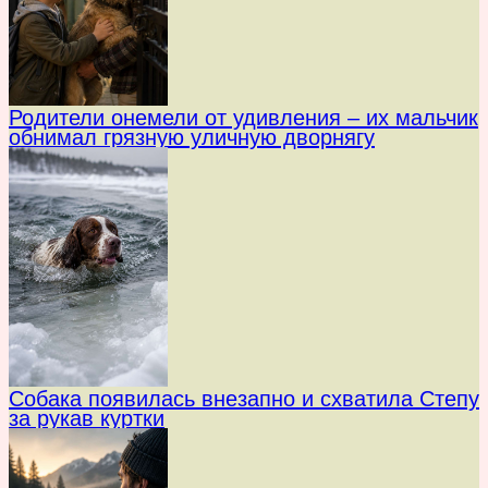
Родители онемели от удивления – их мальчик
обнимал грязную уличную дворнягу
Собака появилась внезапно и схватила Степу
за рукав куртки