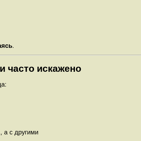
аясь
.
и часто искажено
да:
 а с другими