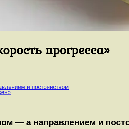
корость прогресса»
авлением и постоянством
жено
пом — а направлением и пост