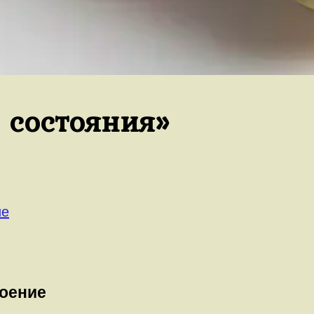
 состояния»
ие
роение