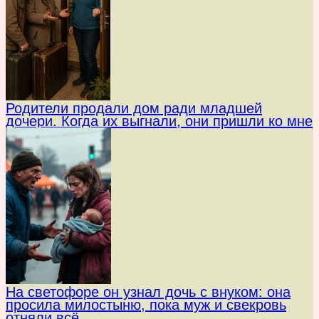
Родители продали дом ради младшей
дочери. Когда их выгнали, они пришли ко мне
На светофоре он узнал дочь с внуком: она
просила милостыню, пока муж и свекровь
отняли всё