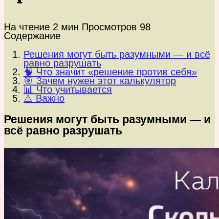
На чтение
2 мин
Просмотров
98
Содержание
Решения могут быть разумными — и всё
равно разрушать
🧠 Что значит «решение против себя»
🎯 Зачем нужен этот калькулятор
📊 Что учитывается
⚠️ Важно
Решения могут быть разумными — и
всё равно разрушать