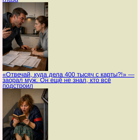
«Отвечай, куда дела 400 тысяч с карты?!» —
заорал муж. Он ещё не знал, кто всё
подстроил