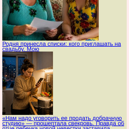
Родня принесла списки: кого приглашать на
свадьбу. Мою
«Нам надо уговорить ее продать добрачную
студию» — прошептала свекровь. Правда об
отце ребенка новой невестки заставила