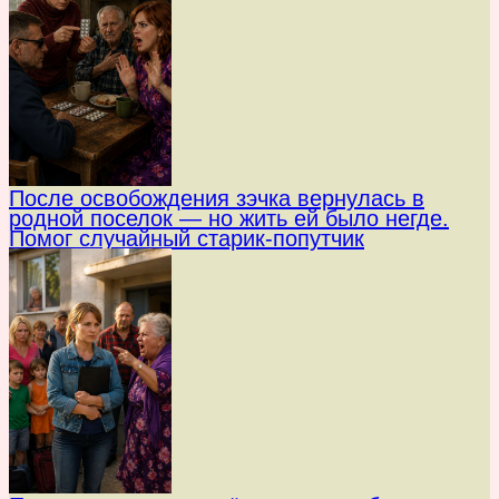
После освобождения зэчка вернулась в
родной поселок — но жить ей было негде.
Помог случайный старик-попутчик