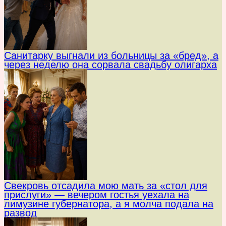
Санитарку выгнали из больницы за «бред», а
через неделю она сорвала свадьбу олигарха
Свекровь отсадила мою мать за «стол для
прислуги» — вечером гостья уехала на
лимузине губернатора, а я молча подала на
развод