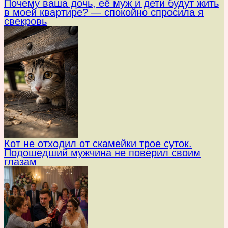
Почему ваша дочь, её муж и дети будут жить
в моей квартире? — спокойно спросила я
свекровь
Кот не отходил от скамейки трое суток.
Подошедший мужчина не поверил своим
глазам