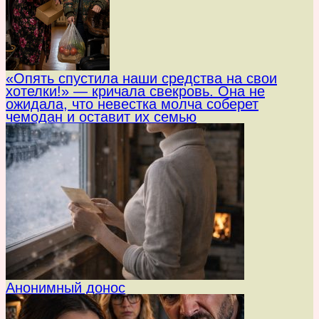
«Опять спустила наши средства на свои
хотелки!» — кричала свекровь. Она не
ожидала, что невестка молча соберет
чемодан и оставит их семью
Анонимный донос