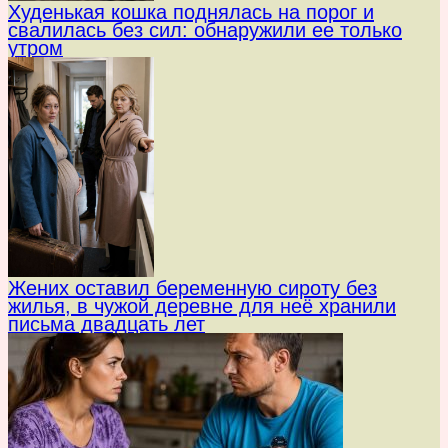
Худенькая кошка поднялась на порог и
свалилась без сил: обнаружили ее только
утром
Жених оставил беременную сироту без
жилья, в чужой деревне для неё хранили
письма двадцать лет