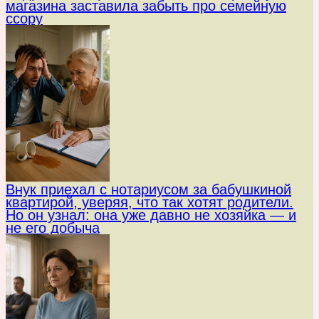
магазина заставила забыть про семейную
ссору
Внук приехал с нотариусом за бабушкиной
квартирой, уверяя, что так хотят родители.
Но он узнал: она уже давно не хозяйка — и
не его добыча