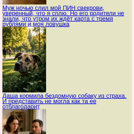
Муж ночью слил мой ПИН свекрови,
уверенный, что я сплю. Но его родители не
знали, что утром их ждёт карта с тремя
рублями и моя ловушка
Даша кормила бездомную собаку из страха.
И представить не могла как та ее
отблагодарит