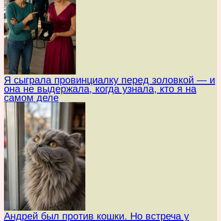
Я сыграла провинциалку перед золовкой — и
она не выдержала, когда узнала, кто я на
самом деле
Андрей был против кошки. Но встреча у