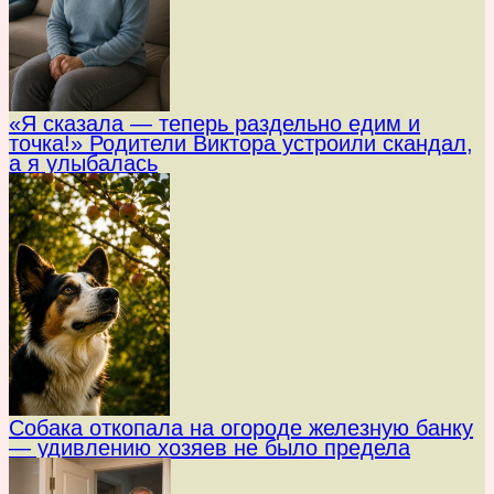
«Я сказала — теперь раздельно едим и
точка!» Родители Виктора устроили скандал,
а я улыбалась
Собака откопала на огороде железную банку
— удивлению хозяев не было предела