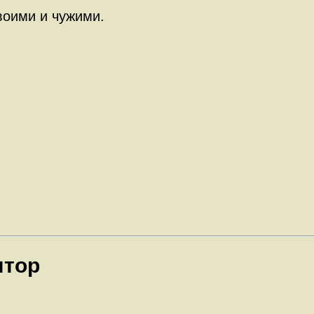
воими и чужими.
ятор