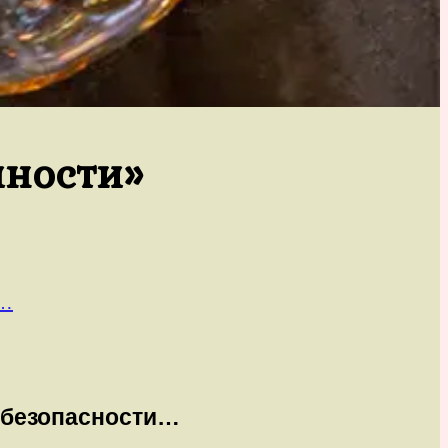
пности»
и…
 безопасности…