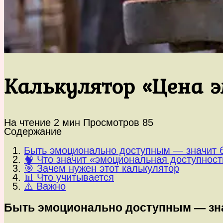
Калькулятор «Цена 
На чтение
2 мин
Просмотров
85
Содержание
Быть эмоционально доступным — значит б
🧠 Что значит «эмоциональная доступност
🎯 Зачем нужен этот калькулятор
📊 Что учитывается
⚠️ Важно
Быть эмоционально доступным — зна