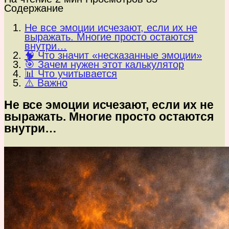
Содержание
Не все эмоции исчезают, если их не
выражать. Многие просто остаются
внутри…
🧠 Что значит «несказанные эмоции»
🎯 Зачем нужен этот калькулятор
📊 Что учитывается
⚠️ Важно
Не все эмоции исчезают, если их не
выражать. Многие просто
остаются
внутри
…