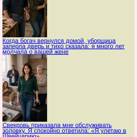
Когда богач вернулся домой, уборщица
заперла дверь и тихо сказала: я много лет
молчала о вашей жене
Свекровь приказала мне обслуживать
золовку. Я спокойно ответила: «Я улетаю в
Швейцарию»