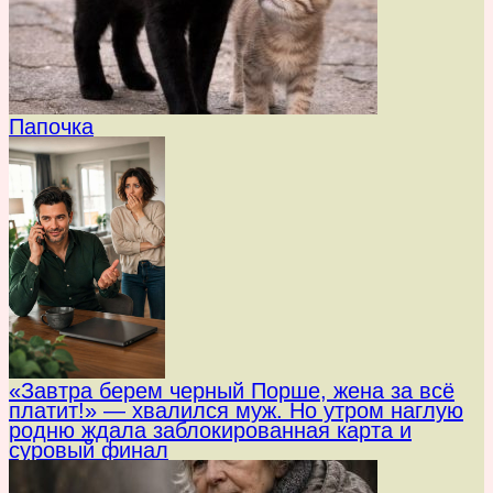
Папочка
«Завтра берем черный Порше, жена за всё
платит!» — хвалился муж. Но утром наглую
родню ждала заблокированная карта и
суровый финал