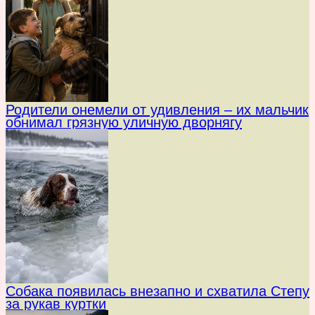
Родители онемели от удивления – их мальчик
обнимал грязную уличную дворнягу
Собака появилась внезапно и схватила Степу
за рукав куртки