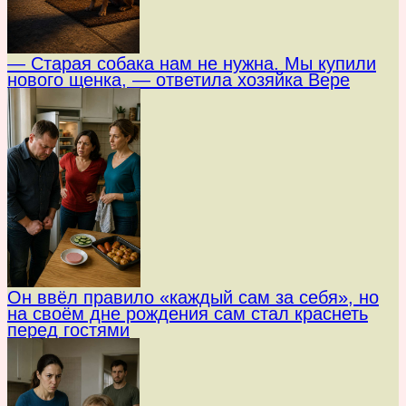
— Старая собака нам не нужна. Мы купили
нового щенка, — ответила хозяйка Вере
Он ввёл правило «каждый сам за себя», но
на своём дне рождения сам стал краснеть
перед гостями