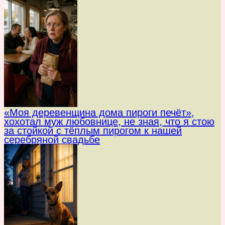
«Моя деревенщина дома пироги печёт»,
хохотал муж любовнице, не зная, что я стою
за стойкой с тёплым пирогом к нашей
серебряной свадьбе