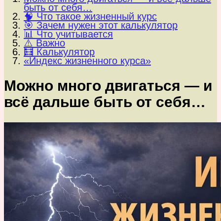
быть от себя…
🧠 Что такое жизненный курс
🎯 Зачем нужен этот калькулятор
📊 Что учитывается
⚠️ Важно
🧮 Калькулятор
«Индекс жизненного курса»
Можно много двигаться — и
всё дальше быть от себя…