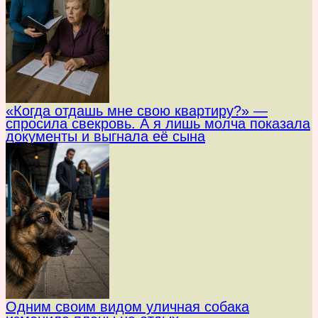
«Когда отдашь мне свою квартиру?» —
спросила свекровь. А я лишь молча показала
документы и выгнала её сына
Одним своим видом уличная собака