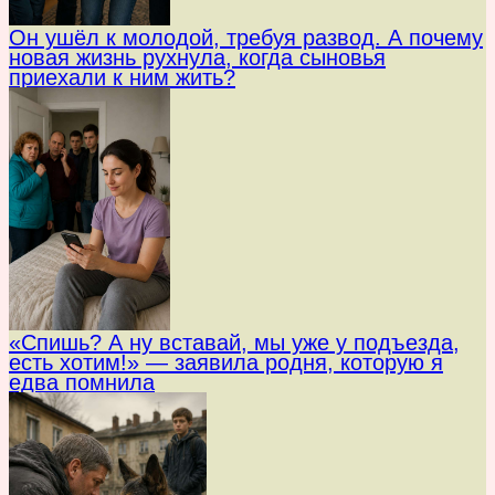
Он ушёл к молодой, требуя развод. А почему
новая жизнь рухнула, когда сыновья
приехали к ним жить?
«Спишь? А ну вставай, мы уже у подъезда,
есть хотим!» — заявила родня, которую я
едва помнила