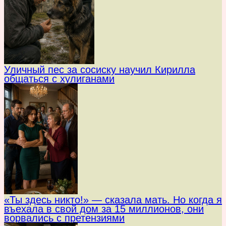
Уличный пес за сосиску научил Кирилла
общаться с хулиганами
«Ты здесь никто!» — сказала мать. Но когда я
въехала в свой дом за 15 миллионов, они
ворвались с претензиями