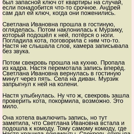
был запасной ключ от квартиры на случай,
если понадобится что-то срочное. Андрей
сам дал ей ключ, когда они поженились.
Светлана Ивановна прошла в гостиную,
огляделась. Потом наклонилась к Мурзику,
который подошёл к ней, потёрся о ноги.
Погладила кота, поговорила с ним что-то.
Настя не слышала слов, камера записывала
без звука.
Потом свекровь прошла на кухню. Пропала
из кадра. Настя перемотала запись вперёд.
Светлана Ивановна вернулась в гостиную
минут через пять. Села на диван. Мурзик
запрыгнул к ней на колени.
Настя улыбнулась. Ну что ж, свекровь зашла
проверить кота, покормила, возможно. Это
мило.
Она хотела выключить запись, но тут
заметила, что Светлана Ивановна встала и
подошла к комоду. Тому самому комоду, где
Настя хранила документы. Свекровь открыла