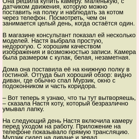
Она решила купить камеру. Маленькую, с
датчиком движения, которую можно
поставить на полку и наблюдать за котом
через телефон. Посмотреть, чем он
занимается целый день, когда остаётся один.
В магазине консультант показал ей несколько
моделей. Настя выбрала простую,
недорогую. С хорошим качеством
изображения и возможностью записи. Камера
была размером с кулак, белая, незаметная.
Дома она поставила её на книжную полку в
гостиной. Оттуда был хороший обзор: видно
диван, где обычно спал Мурзик, окно с
подоконником и часть коридора.
– Вот теперь я узнаю, что ты тут вытворяешь,
– сказала Настя коту, который безразлично
умывал лапку.
На следующий день Настя включила камеру
перед уходом на работу. Приложение на
телефоне показывало прямую трансляцию.
Мурзик сидел на диване и зевал.