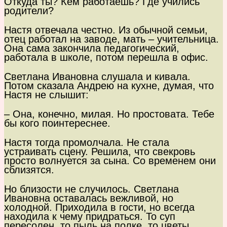
Откуда ты? Кем работаешь? Где учились
родители?
Настя отвечала честно. Из обычной семьи,
отец работал на заводе, мать – учительница.
Она сама закончила педагогический,
работала в школе, потом перешла в офис.
Светлана Ивановна слушала и кивала.
Потом сказала Андрею на кухне, думая, что
Настя не слышит:
– Она, конечно, милая. Но простовата. Тебе
бы кого поинтереснее.
Настя тогда промолчала. Не стала
устраивать сцену. Решила, что свекровь
просто волнуется за сына. Со временем они
сблизятся.
Но близости не случилось. Светлана
Ивановна оставалась вежливой, но
холодной. Приходила в гости, но всегда
находила к чему придраться. То суп
пересолен, то пыль на полке, то цветы