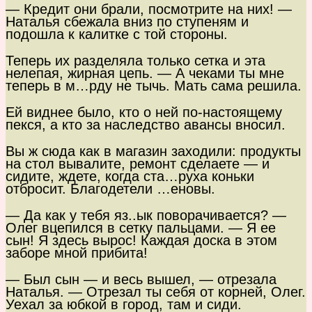
— Кредит они брали, посмотрите на них! —
Наталья сбежала вниз по ступеням и
подошла к калитке с той стороны.
Теперь их разделяла только сетка и эта
нелепая, жирная цепь. — А чеками ты мне
теперь в м…рду не тычь. Мать сама решила.
Ей виднее было, кто о ней по-настоящему
пекся, а кто за наследство авансы вносил.
Вы ж сюда как в магазин заходили: продукты
на стол вывалите, ремонт сделаете — и
сидите, ждете, когда ста…руха коньки
отбросит. Благодетели …еновы.
— Да как у тебя яз..ык поворачивается? —
Олег вцепился в сетку пальцами. — Я ее
сын! Я здесь вырос! Каждая доска в этом
заборе мной прибита!
— Был сын — и весь вышел, — отрезала
Наталья. — Отрезал ты себя от корней, Олег.
Уехал за юбкой в город, там и сиди.