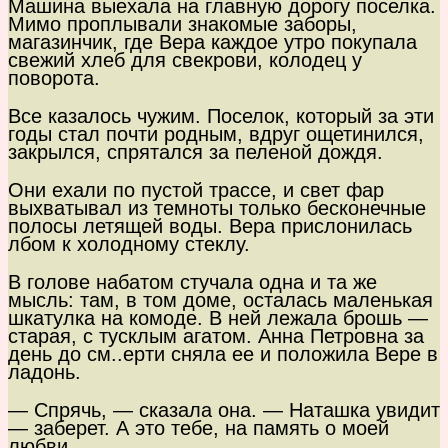
Машина выехала на главную дорогу поселка.
Мимо проплывали знакомые заборы,
магазинчик, где Вера каждое утро покупала
свежий хлеб для свекрови, колодец у
поворота.
Все казалось чужим. Поселок, который за эти
годы стал почти родным, вдруг ощетинился,
закрылся, спрятался за пеленой дождя.
Они ехали по пустой трассе, и свет фар
выхватывал из темноты только бесконечные
полосы летящей воды. Вера прислонилась
лбом к холодному стеклу.
В голове набатом стучала одна и та же
мысль: там, в том доме, осталась маленькая
шкатулка на комоде. В ней лежала брошь —
старая, с тусклым агатом. Анна Петровна за
день до см..ерти сняла ее и положила Вере в
ладонь.
— Спрячь, — сказала она. — Наташка увидит
— заберет. А это тебе, на память о моей
любви.