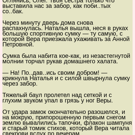
Оглянись, Олег. Твоя сестра только что
выставила нас за забор, как поби..тых
со..бак.
Через минуту дверь дома снова
распахнулась. Наталья вышла, неся в руках
большую спортивную сумку — ту самую, с
которой Вера приезжала ухаживать за Анной
Петровной.
Сумка была набита кое-как, из незастегнутой
молнии торчал рукав домашнего халата.
— На! По..дав..ись своим добром! —
крикнула Наталья и с силой швырнула сумку
через забор.
Тяжелый баул пролетел над сеткой и с
глухим звуком упал в грязь у ног Веры.
От удара замок окончательно разошелся, и
на мокрую, припорошенную первым снегом
землю вывалились тапочки, флакон шампуня
и старый томик стихов, который Вера читала
свекрови вслух по вечерам.