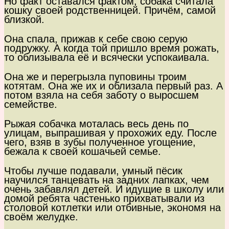
Но факт оставался фактом, собака считала
кошку своей родственницей. Причём, самой
близкой.
Она спала, прижав к себе свою серую
подружку. А когда той пришло время рожать,
то облизывала её и всячески успокаивала.
Она же и перегрызла пуповины троим
котятам. Она же их и облизала первый раз. А
потом взяла на себя заботу о выросшем
семействе.
Рыжая собачка моталась весь день по
улицам, выпрашивая у прохожих еду. После
чего, взяв в зубы полученное угощение,
бежала к своей кошачьей семье.
Чтобы лучше подавали, умный пёсик
научился танцевать на задних лапках, чем
очень забавлял детей. И идущие в школу или
домой ребята частенько прихватывали из
столовой котлетки или отбивные, экономя на
своём желудке.