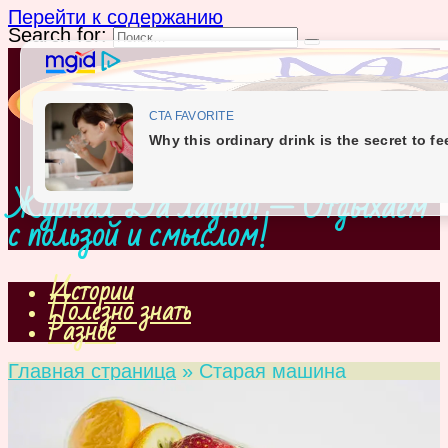
Перейти к содержанию
Search for:
Журнал Да ладно! — Отдыхаем
с пользой и смыслом!
Истории
Полезно знать
Разное
Главная страница
»
Старая машина