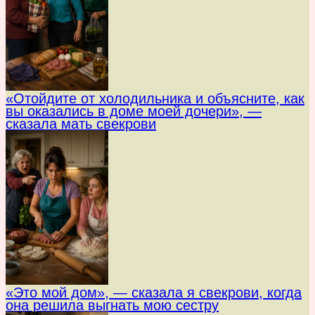
«Отойдите от холодильника и объясните, как
вы оказались в доме моей дочери», —
сказала мать свекрови
«Это мой дом», — сказала я свекрови, когда
она решила выгнать мою сестру