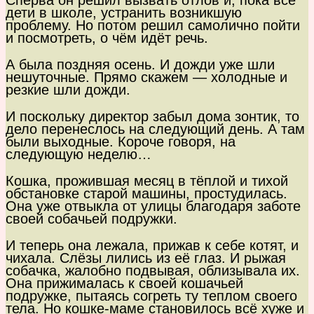
Сперва он решил вызвать отлов и, пока все
дети в школе, устранить возникшую
проблему. Но потом решил самолично пойти
и посмотреть, о чём идёт речь.
А была поздняя осень. И дожди уже шли
нешуточные. Прямо скажем — холодные и
резкие шли дожди.
И поскольку директор забыл дома зонтик, то
дело перенеслось на следующий день. А там
были выходные. Короче говоря, на
следующую неделю…
Кошка, прожившая месяц в тёплой и тихой
обстановке старой машины, простудилась.
Она уже отвыкла от улицы благодаря заботе
своей собачьей подружки.
И теперь она лежала, прижав к себе котят, и
чихала. Слёзы лились из её глаз. И рыжая
собачка, жалобно подвывая, облизывала их.
Она прижималась к своей кошачьей
подружке, пытаясь согреть ту теплом своего
тела. Но кошке-маме становилось всё хуже и