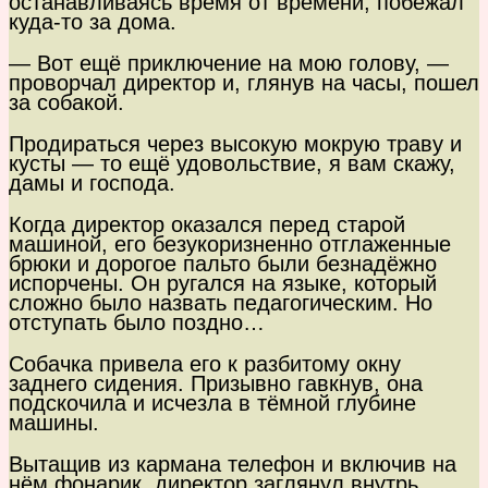
останавливаясь время от времени, побежал
куда-то за дома.
— Вот ещё приключение на мою голову, —
проворчал директор и, глянув на часы, пошел
за собакой.
Продираться через высокую мокрую траву и
кусты — то ещё удовольствие, я вам скажу,
дамы и господа.
Когда директор оказался перед старой
машиной, его безукоризненно отглаженные
брюки и дорогое пальто были безнадёжно
испорчены. Он ругался на языке, который
сложно было назвать педагогическим. Но
отступать было поздно…
Собачка привела его к разбитому окну
заднего сидения. Призывно гавкнув, она
подскочила и исчезла в тёмной глубине
машины.
Вытащив из кармана телефон и включив на
нём фонарик, директор заглянул внутрь.