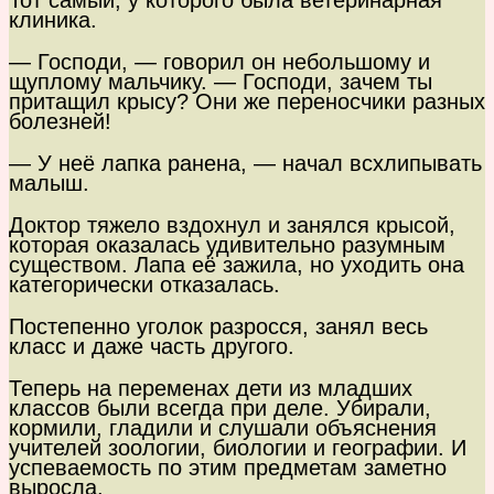
Тот самый, у которого была ветеринарная
клиника.
— Господи, — говорил он небольшому и
щуплому мальчику. — Господи, зачем ты
притащил крысу? Они же переносчики разных
болезней!
— У неё лапка ранена, — начал всхлипывать
малыш.
Доктор тяжело вздохнул и занялся крысой,
которая оказалась удивительно разумным
существом. Лапа её зажила, но уходить она
категорически отказалась.
Постепенно уголок разросся, занял весь
класс и даже часть другого.
Теперь на переменах дети из младших
классов были всегда при деле. Убирали,
кормили, гладили и слушали объяснения
учителей зоологии, биологии и географии. И
успеваемость по этим предметам заметно
выросла.