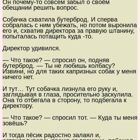
Он почему-то совсем забыл о своём
обещании решить вопрос.
Собачка схватила бутерброд. И сперва
собралась с ним убежать, но потом выронила
его и, схватив директора за правую штанину,
попыталась потащить куда -то.
Директор удивился.
— Что такое? — спросил он, подняв
бутерброд. — Ты не любишь колбасу?
Извини, но для таких капризных собак у меня
ничего нет.
И тут… Тут собачка лизнула его руку и,
заглядывая в глаза, просительно заскулила.
Она то отбегала в сторону, то подбегала к
директору.
— Что такое? — спросил тот. — Куда ты меня
зовёшь?
И тогда пёсик радостно залаял и,