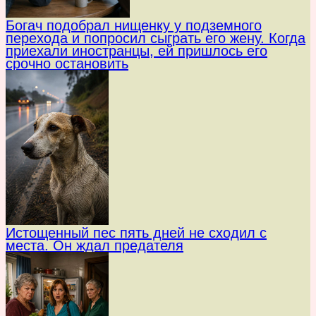
Богач подобрал нищенку у подземного
перехода и попросил сыграть его жену. Когда
приехали иностранцы, ей пришлось его
срочно остановить
Истощенный пес пять дней не сходил с
места. Он ждал предателя