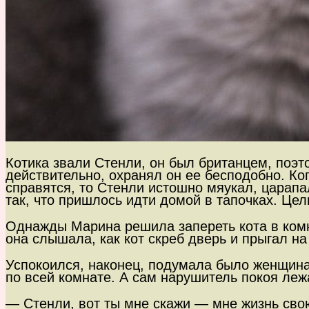
Котика звали Стенли, он был британцем, поэт
действительно, охранял он ее бесподобно. Ко
справятся, то Стенли истошно мяукал, царапа
так, что пришлось идти домой в тапочках. Цел
Однажды Марина решила запереть кота в комна
она слышала, как кот скреб дверь и прыгал на 
Успокоился, наконец, подумала было женщина,
по всей комнате. А сам нарушитель покоя леж
— Стенли, вот ты мне скажи — мне жизнь свою