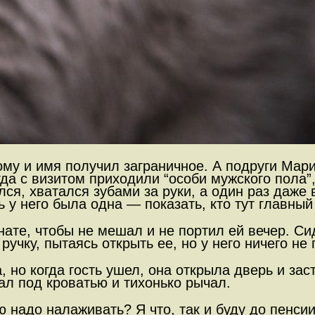
ому и имя получил заграничное. А подруги Ма
гда с визитом приходили “особи мужского пола”
лся, хватался зубами за руки, а один раз даже
ь у него была одна — показать, кто тут главный
те, чтобы не мешал и не портил ей вечер. Сид
ручку, пытаясь открыть ее, но у него ничего н
 но когда гость ушел, она открыла дверь и за
ал под кроватью и тихонько рычал.
 надо налаживать? Я что, так и буду до пенси