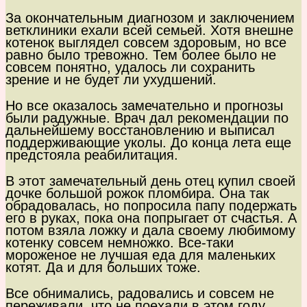
За окончательным диагнозом и заключением
ветклиники ехали всей семьей. Хотя внешне
котенок выглядел совсем здоровым, но все
равно было тревожно. Тем более было не
совсем понятно, удалось ли сохранить
зрение и не будет ли ухудшений.
Но все оказалось замечательно и прогнозы
были радужные. Врач дал рекомендации по
дальнейшему восстановлению и выписал
поддерживающие уколы. До конца лета еще
предстояла реабилитация.
В этот замечательный день отец купил своей
дочке большой рожок пломбира. Она так
обрадовалась, но попросила папу подержать
его в руках, пока она попрыгает от счастья. А
потом взяла ложку и дала своему любимому
котенку совсем немножко. Все-таки
мороженое не лучшая еда для маленьких
котят. Да и для больших тоже.
Все обнимались, радовались и совсем не
переживали, что не поехали в этом году