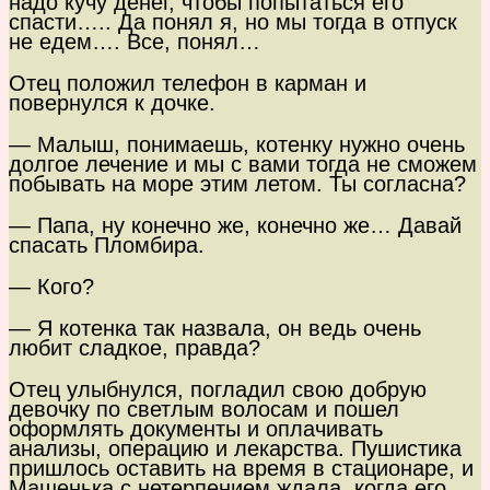
надо кучу денег, чтобы попытаться его
спасти….. Да понял я, но мы тогда в отпуск
не едем…. Все, понял…
Отец положил телефон в карман и
повернулся к дочке.
— Малыш, понимаешь, котенку нужно очень
долгое лечение и мы с вами тогда не сможем
побывать на море этим летом. Ты согласна?
— Папа, ну конечно же, конечно же… Давай
спасать Пломбира.
— Кого?
— Я котенка так назвала, он ведь очень
любит сладкое, правда?
Отец улыбнулся, погладил свою добрую
девочку по светлым волосам и пошел
оформлять документы и оплачивать
анализы, операцию и лекарства. Пушистика
пришлось оставить на время в стационаре, и
Машенька с нетерпением ждала, когда его