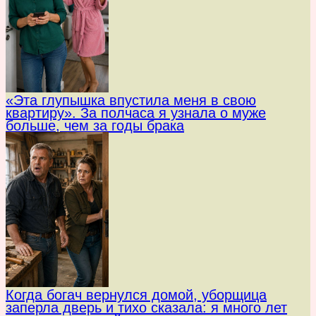
«Эта глупышка впустила меня в свою
квартиру». За полчаса я узнала о муже
больше, чем за годы брака
Когда богач вернулся домой, уборщица
заперла дверь и тихо сказала: я много лет