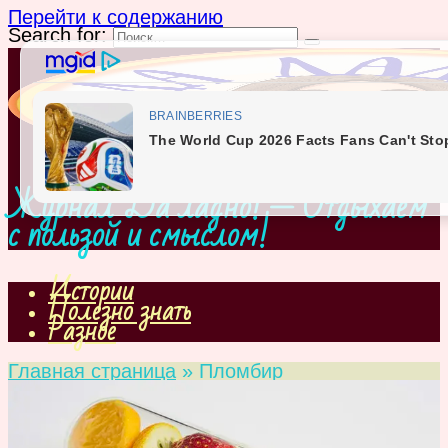
Перейти к содержанию
Search for:
Журнал Да ладно! — Отдыхаем
с пользой и смыслом!
Истории
Полезно знать
Разное
Главная страница
»
Пломбир