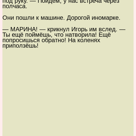
под руку. — Пойдём, у нас встреча через
полчаса.
Они пошли к машине. Дорогой иномарке.
— МАРИНА! — крикнул Игорь им вслед. —
Ты ещё поймёшь, что натворила! Ещё
попросишься обратно! На коленях
приползёшь!