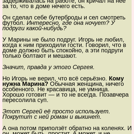
задерживалась на работе, он кричал на неё
за то, что в доме нечего есть.
Он сделал себе бутерброды и сел смотреть
футбол.
Интересно, где она ночует? У
подруги какой-нибудь?
У Марины не было подруг. Игорь не любил,
когда к ним приходили гости. Говорил, что в
доме должно быть спокойно, а эти подруги
только болтают и мешают.
Значит, правда у этого Сергея.
Но Игорь не верил, что всё серьёзно.
Кому
нужна Марина?
Обычная женщина, ничего
особенного. Не красавица, не умница.
Хорошо готовит — и то не всегда. Позавчера
пересолила суп.
Этот Сергей её просто использует.
Покрутит с ней роман и выкинет.
А она потом приползёт обратно на коленях. И
он, может быть, простит. А может, и не