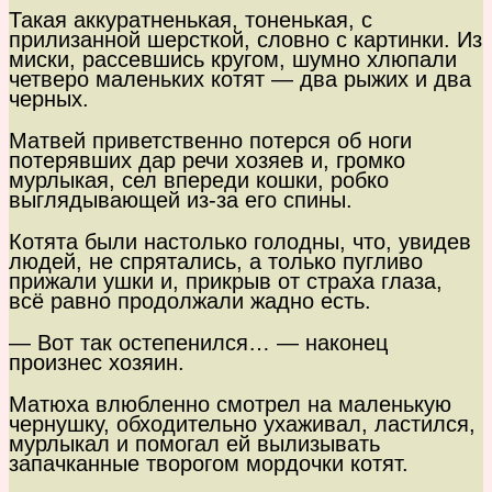
Такая аккуратненькая, тоненькая, с
прилизанной шерсткой, словно с картинки. Из
миски, рассевшись кругом, шумно хлюпали
четверо маленьких котят — два рыжих и два
черных.
Матвей приветственно потерся об ноги
потерявших дар речи хозяев и, громко
мурлыкая, сел впереди кошки, робко
выглядывающей из-за его спины.
Котята были настолько голодны, что, увидев
людей, не спрятались, а только пугливо
прижали ушки и, прикрыв от страха глаза,
всё равно продолжали жадно есть.
— Вот так остепенился… — наконец
произнес хозяин.
Матюха влюбленно смотрел на маленькую
чернушку, обходительно ухаживал, ластился,
мурлыкал и помогал ей вылизывать
запачканные творогом мордочки котят.