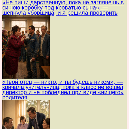
«Не пиши дарственную, пока не заглянешь в
синюю коробку под кроватью сына», —
шепнула уборщица, и я решила проверить
«Твой отец — никто, и ты будешь никем», —
кричала учительница, пока в класс не вошел
директор и не побледнел при виде «нищего»
родителя