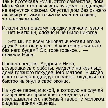
Так и протекала жизнь этого семейства, пока
Матвей не стал исчезать из дома, а однажды
не вернулся совсем. Опустел дом без рыжего
любимца и такая тоска напала на хозяев,
хоть волком вой.
Искали его по всему городку, кричали, звали
— нет Матюши, словно и не было никогда.
— Это мы во всём виноваты! Ругали его за
друзей, вот он и ушел. А как теперь жить-то
без него будем? Ох, горе горькое… —
плакала Нина.
Прошла неделя. Андрей и Нина,
возвращаясь с работы, увидели на крыльце
дома грязного похудевшего Матвея. Выждав,
пока хозяева подойдут поближе, блудный кот
быстро нырнул в своё оконце.
На кухне перед миской, в которую на случай
возвращения пропавшего каждое утро
накладывали его любимый творог с молоком,
сидела черная кошечка.