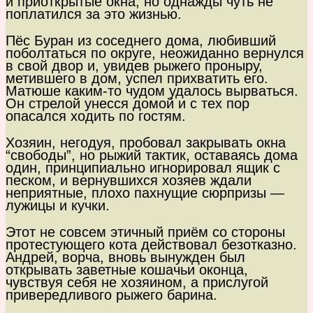
и приоткрытые окна, но однажды чуть не
поплатился за это жизнью.
Пёс Буран из соседнего дома, любивший
поболтаться по округе, неожиданно вернулся
в свой двор и, увидев рыжего проныру,
метившего в дом, успел прихватить его.
Матюше каким-то чудом удалось вырваться.
Он стрелой унесся домой и с тех пор
опасался ходить по гостям.
Хозяин, негодуя, пробовал закрывать окна
“свободы”, но рыжий тактик, оставаясь дома
один, принципиально игнорировал ящик с
песком, и вернувшихся хозяев ждали
неприятные, плохо пахнущие сюрпризы —
лужицы и кучки.
Этот не совсем этичный приём со стороны
протестующего кота действовал безотказно.
Андрей, ворча, вновь вынужден был
открывать заветные кошачьи оконца,
чувствуя себя не хозяином, а прислугой
привередливого рыжего барина.