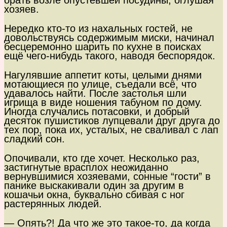
орать возле опустевшей посудины, оглушая
хозяев.
Нередко кто-то из нахальных гостей, не
довольствуясь содержимым миски, начинал
бесцеремонно шарить по кухне в поисках
ещё чего-нибудь такого, наводя беспорядок.
Нагулявшие аппетит коты, целыми днями
мотающиеся по улице, съедали всё, что
удавалось найти. После застолья шли
игрища в виде ношения табуном по дому.
Иногда случались потасовки, и добрый
десяток пушистиков лупцевали друг друга до
тех пор, пока их, усталых, не сваливал с лап
сладкий сон.
Опочивали, кто где хочет. Несколько раз,
застигнутые врасплох неожиданно
вернувшимися хозяевами, сонные “гости” в
панике выскакивали один за другим в
кошачьи окна, буквально сбивая с ног
растерянных людей.
— Опять?! Да что же это такое-то, да когда