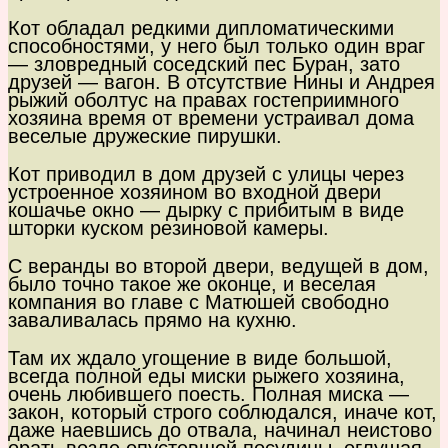
Кот обладал редкими дипломатическими
способностями, у него был только один враг
— зловредный соседский пес Буран, зато
друзей — вагон. В отсутствие Нины и Андрея
рыжий оболтус на правах гостеприимного
хозяина время от времени устраивал дома
веселые дружеские пирушки.
Кот приводил в дом друзей с улицы через
устроенное хозяином во входной двери
кошачье окно — дырку с прибитым в виде
шторки куском резиновой камеры.
С веранды во второй двери, ведущей в дом,
было точно такое же оконце, и веселая
компания во главе с Матюшей свободно
заваливалась прямо на кухню.
Там их ждало угощение в виде большой,
всегда полной еды миски рыжего хозяина,
очень любившего поесть. Полная миска —
закон, который строго соблюдался, иначе кот,
даже наевшись до отвала, начинал неистово