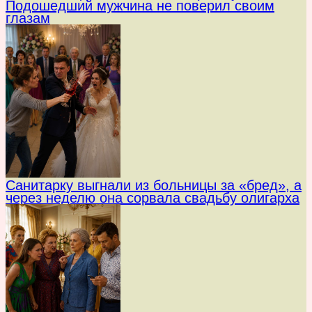
Подошедший мужчина не поверил своим
глазам
Санитарку выгнали из больницы за «бред», а
через неделю она сорвала свадьбу олигарха