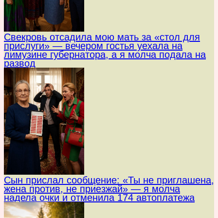
Свекровь отсадила мою мать за «стол для
прислуги» — вечером гостья уехала на
лимузине губернатора, а я молча подала на
развод
Сын прислал сообщение: «Ты не приглашена,
жена против, не приезжай» — я молча
надела очки и отменила 174 автоплатежа