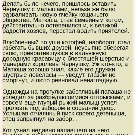
Делать было нечего, пришлось оставить
Чернушку с малышами, нельзя же было
разваливать новую ячейку кошачьего
общества. Матюша, став семейным котом,
действительно остепенился и, к великой
радости хозяев, перестал водить приятелей.
Влюбленный по уши котофей, наоборот, стал
избегать бывших друзей, неусыпно оберегая
свою, превратившуюся в вальяжную
дородную красавицу с блестящей шерстью и
манерами королевы Чернушку. Уж кто-кто, а
Матюша хорошо знал, какие его дружки
шустрые ловеласы — уведут, глазом не
сморгнут, и люто ревновал ненаглядную.
Однажды на прогулке заботливый папаша не
уследил за разбредающимися отпрысками, и
совсем еще глупый рыжий малыш успел
пролезть под забором в соседний двор.
Услышав отчаянный писк своего детеныша,
отец запрыгнул на забор…
Кот узнал недавно напавшего на него