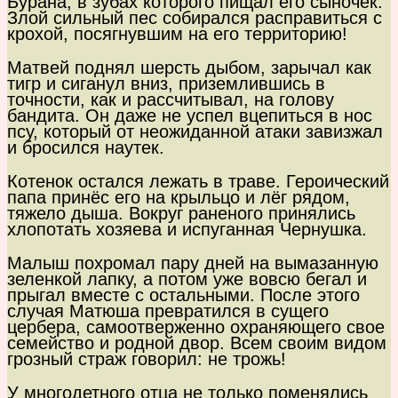
Бурана, в зубах которого пищал его сыночек.
Злой сильный пес собирался расправиться с
крохой, посягнувшим на его территорию!
Матвей поднял шерсть дыбом, зарычал как
тигр и сиганул вниз, приземлившись в
точности, как и рассчитывал, на голову
бандита. Он даже не успел вцепиться в нос
псу, который от неожиданной атаки завизжал
и бросился наутек.
Котенок остался лежать в траве. Героический
папа принёс его на крыльцо и лёг рядом,
тяжело дыша. Вокруг раненого принялись
хлопотать хозяева и испуганная Чернушка.
Малыш похромал пару дней на вымазанную
зеленкой лапку, а потом уже вовсю бегал и
прыгал вместе с остальными. После этого
случая Матюша превратился в сущего
цербера, самоотверженно охраняющего свое
семейство и родной двор. Всем своим видом
грозный страж говорил: не трожь!
У многодетного отца не только поменялись