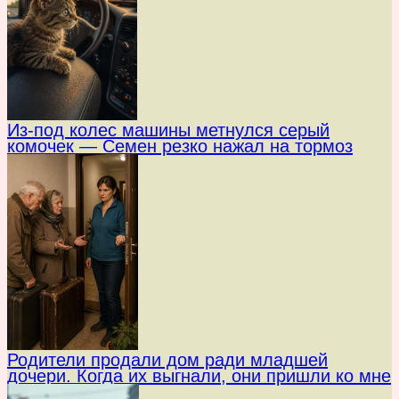
Из-под колес машины метнулся серый
комочек — Семен резко нажал на тормоз
Родители продали дом ради младшей
дочери. Когда их выгнали, они пришли ко мне