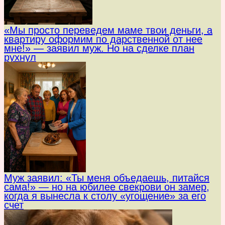
«Мы просто переведем маме твои деньги, а
квартиру оформим по дарственной от нее
мне!» — заявил муж. Но на сделке план
рухнул
Муж заявил: «Ты меня объедаешь, питайся
сама!» — но на юбилее свекрови он замер,
когда я вынесла к столу «угощение» за его
счет