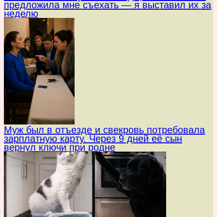
предложила мне съехать — я выставил их за
неделю
Муж был в отъезде и свекровь потребовала
зарплатную карту. Через 9 дней её сын
вернул ключи при родне