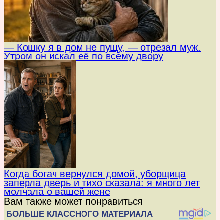
— Кошку я в дом не пущу, — отрезал муж.
Утром он искал её по всему двору
Когда богач вернулся домой, уборщица
заперла дверь и тихо сказала: я много лет
молчала о вашей жене
Вам также может понравиться