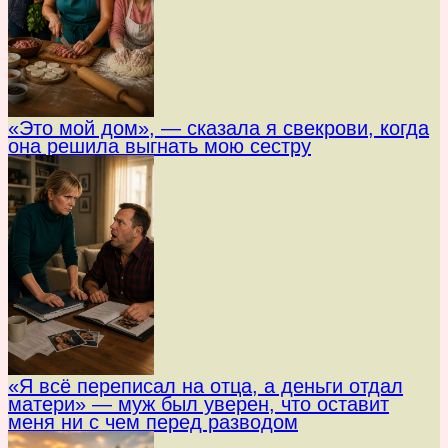
«Это мой дом», — сказала я свекрови, когда
она решила выгнать мою сестру
«Я всё переписал на отца, а деньги отдал
матери» — муж был уверен, что оставит
меня ни с чем перед разводом