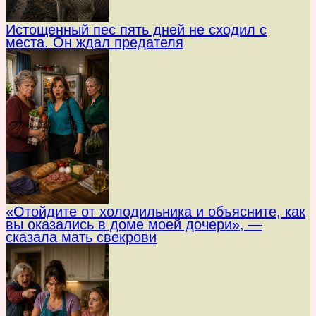
Истощенный пес пять дней не сходил с
места. Он ждал предателя
«Отойдите от холодильника и объясните, как
вы оказались в доме моей дочери», —
сказала мать свекрови