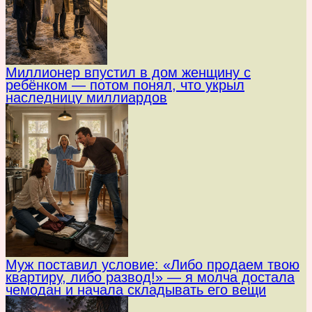
Миллионер впустил в дом женщину с
ребёнком — потом понял, что укрыл
наследницу миллиардов
Муж поставил условие: «Либо продаем твою
квартиру, либо развод!» — я молча достала
чемодан и начала складывать его вещи