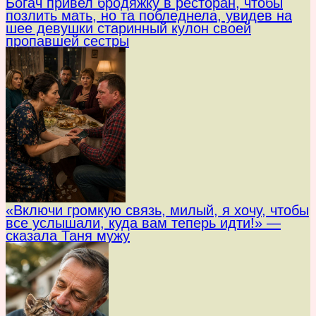
Богач привел бродяжку в ресторан, чтобы
позлить мать, но та побледнела, увидев на
шее девушки старинный кулон своей
пропавшей сестры
«Включи громкую связь, милый, я хочу, чтобы
все услышали, куда вам теперь идти!» —
сказала Таня мужу