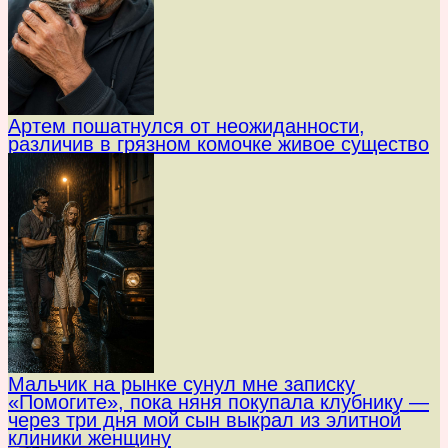
Артем пошатнулся от неожиданности,
различив в грязном комочке живое существо
Мальчик на рынке сунул мне записку
«Помогите», пока няня покупала клубнику —
через три дня мой сын выкрал из элитной
клиники женщину