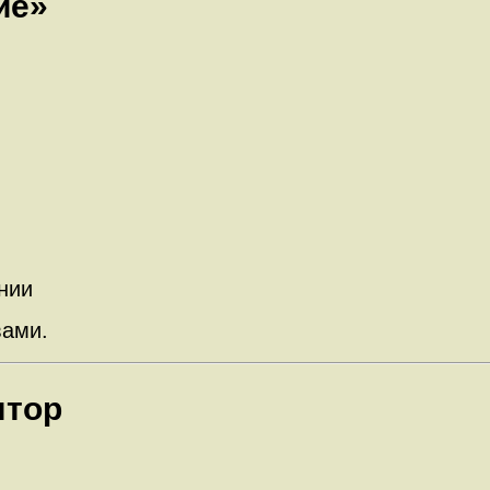
ие»
нии
вами.
ятор