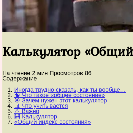
Калькулятор «Общий
На чтение
2 мин
Просмотров
86
Содержание
Иногда трудно сказать, как ты вообще…
🧠 Что такое «общее состояние»
🎯 Зачем нужен этот калькулятор
📊 Что учитывается
⚠️ Важно
🧮 Калькулятор
«Общий индекс состояния»