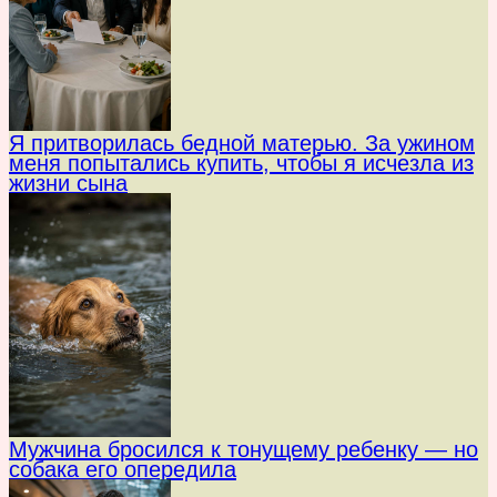
Я притворилась бедной матерью. За ужином
меня попытались купить, чтобы я исчезла из
жизни сына
Мужчина бросился к тонущему ребенку — но
собака его опередила