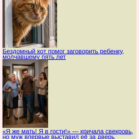
Бездомный кот помог заговорить ребенку,
молчавшему пять лет
«Я же мать! Я в гости!» — кричала свекровь,
но муж впервые выставил её за дверь