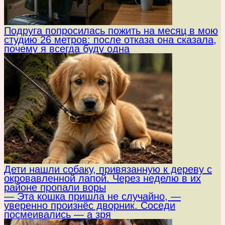
Подруга попросилась пожить на месяц в мою
студию 26 метров: после отказа она сказала,
почему я всегда буду одна
Дети нашли собаку, привязанную к дереву с
окровавленной лапой. Через неделю в их
районе пропали воры
— Эта кошка пришла не случайно, —
уверенно произнёс дворник. Соседи
посмеивались — а зря