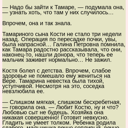
— Надо бы зайти к Тамаре, — подумала она,
— узнать хоть, что там у них случилось…
Впрочем, она и так знала.
Тамариного сына Кости не стало три недели
назад. Операция по пересадке почки, увы,
была напрасной… Галина Петровна помнила,
как Тамара радостно рассказывала, что они,
наконец-то, нашли донора, что теперь ее
мальчик заживет нормально… Не зажил.
Костя болел с детства. Впрочем, слабое
здоровье не помешало ему жениться на
Вере. Тамарина невестка была тихой,
уступчивой. Несмотря на это, соседка
невзлюбила ее.
— Слишком мягкая, слишком бесхребетная,
— говорила она. — Любит Костю, ну и что?
Любовью сыт не будешь. Хозяйка она
никакая совершенно! Готовит невкусно.
Гладить не умеет толком. Ребенка родила
слабого, мальчишка вечно сопливый, вечно