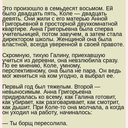
Это произошло в семьдесят восьмом. Ей
было двадцать пять, Коле — двадцать
девять. Они жили с его матерью Анной
Григорьевной в просторной двухкомнатной
квартире. Анна Григорьевна была сперва
учительницей, потом завучем, а затем стала
директором школы. Женщиной она была
властной, всегда уверенной в своей правоте.
Скромную, тихую Галину, приехавшую
учиться из деревни, она невзлюбила сразу.
По ее мнению, Коле, умному,
перспективному, она была не пара. Он ведь
мог жениться на ком угодно, а выбрал ее.
Первый год был тяжелым. Второй —
невыносимым. Анна Григорьевна
придиралась ко всему, как Галина готовит,
как убирает, как разговаривает, как смотрит,
как дышит. При Коле-то она молчала, а когда
он уходил на работу, начиналось:
— Ты борщ пересолила.