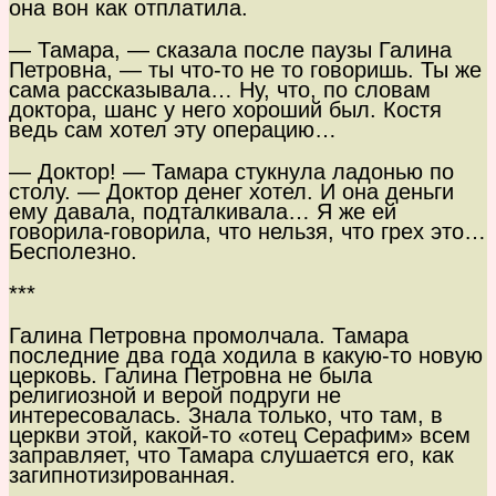
она вон как отплатила.
— Тамара, — сказала после паузы Галина
Петровна, — ты что-то не то говоришь. Ты же
сама рассказывала… Ну, что, по словам
доктора, шанс у него хороший был. Костя
ведь сам хотел эту операцию…
— Доктор! — Тамара стукнула ладонью по
столу. — Доктор денег хотел. И она деньги
ему давала, подталкивала… Я же ей
говорила-говорила, что нельзя, что грех это…
Бесполезно.
***
Галина Петровна промолчала. Тамара
последние два года ходила в какую-то новую
церковь. Галина Петровна не была
религиозной и верой подруги не
интересовалась. Знала только, что там, в
церкви этой, какой-то «отец Серафим» всем
заправляет, что Тамара слушается его, как
загипнотизированная.