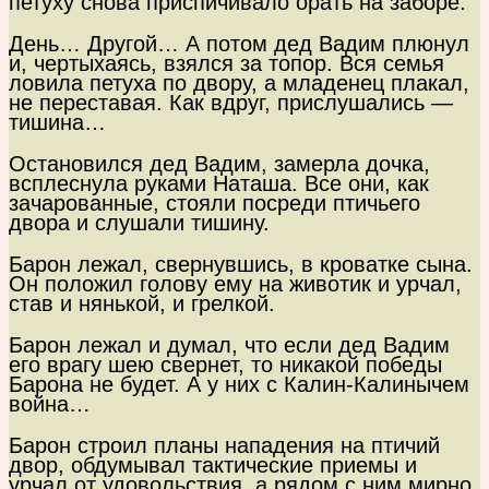
петуху снова приспичивало орать на заборе.
День… Другой… А потом дед Вадим плюнул
и, чертыхаясь, взялся за топор. Вся семья
ловила петуха по двору, а младенец плакал,
не переставая. Как вдруг, прислушались —
тишина…
Остановился дед Вадим, замерла дочка,
всплеснула руками Наташа. Все они, как
зачарованные, стояли посреди птичьего
двора и слушали тишину.
Барон лежал, свернувшись, в кроватке сына.
Он положил голову ему на животик и урчал,
став и нянькой, и грелкой.
Барон лежал и думал, что если дед Вадим
его врагу шею свернет, то никакой победы
Барона не будет. А у них с Калин-Калинычем
война…
Барон строил планы нападения на птичий
двор, обдумывал тактические приемы и
урчал от удовольствия, а рядом с ним мирно