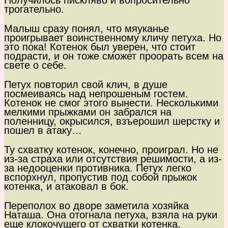
Получилось пискляво и вопросительно
трогательно.
Малыш сразу понял, что мяуканье
проигрывает воинственному кличу петуха. Но
это пока! Котенок был уверен, что стоит
подрасти, и он тоже сможет проорать всем на
свете о себе.
Петух повторил свой клич, в душе
посмеиваясь над непрошеным гостем.
Котенок не смог этого вынести. Несколькими
мелкими прыжками он забрался на
поленницу, окрысился, взъерошил шерстку и
пошел в атаку…
Ту схватку котенок, конечно, проиграл. Но не
из-за страха или отсутствия решимости, а из-
за недооценки противника. Петух легко
вспорхнул, пропустив под собой прыжок
котенка, и атаковал в бок.
Переполох во дворе заметила хозяйка
Наташа. Она отогнала петуха, взяла на руки
еще клокочущего от схватки котенка,