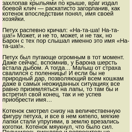
захлопав крыльями по крыше, враг издал
боевой клич — раскатисто загорланив, как
котенок впоследствии понял, имя своей
хозяйки.
Петух распевно кричал: «На-та-ша! На-та-
ша!» Может, и не то, может, и не так, но
Барон с тех пор слышал именно это имя «На-
та-ша!».
Петух был пугающе огромным в тот момент.
Даже сейчас, вспомнив, у Барона шерсть
встала дыбом. А тогда… Малыш от страха
свалился с поленницы! И если бы не
природный дар, позволяющий всем кошкам
даже в самых неожиданных ситуациях все
равно приземляться на лапы, то там бы и
встретил свой конец, так и не успев
приобрести имя…
Котенок смотрел снизу на величественную
фигуру петуха, и все в нем кипело, мягкие
лапки стали упругими, в землю врезались
коготки. Котенок мяукнул, что было сил.