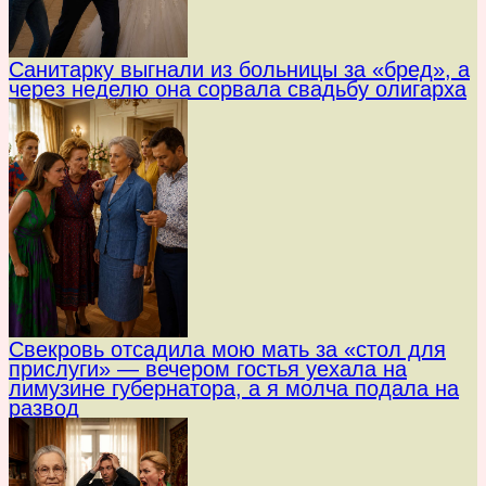
Санитарку выгнали из больницы за «бред», а
через неделю она сорвала свадьбу олигарха
Свекровь отсадила мою мать за «стол для
прислуги» — вечером гостья уехала на
лимузине губернатора, а я молча подала на
развод