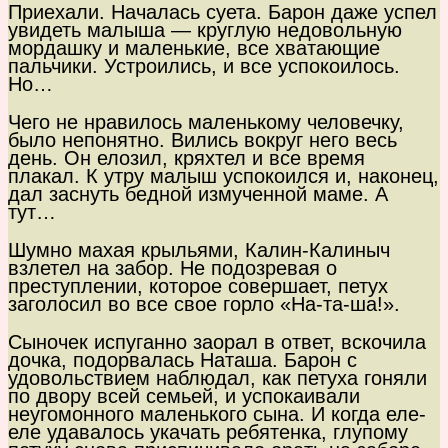
Приехали. Началась суета. Барон даже успел
увидеть малыша — круглую недовольную
мордашку и маленькие, все хватающие
пальчики. Устроились, и все успокоилось.
Но…
Чего не нравилось маленькому человечку,
было непонятно. Вились вокруг него весь
день. Он елозил, кряхтел и все время
плакал. К утру малыш успокоился и, наконец,
дал заснуть бедной измученной маме. А
тут…
Шумно махая крыльями, Калин-Калиныч
взлетел на забор. Не подозревая о
преступлении, которое совершает, петух
заголосил во все свое горло «На-та-ша!».
Сыночек испуганно заорал в ответ, вскочила
дочка, подорвалась Наташа. Барон с
удовольствием наблюдал, как петуха гоняли
по двору всей семьей, и успокаивали
неугомонного маленького сына. И когда еле-
еле удавалось укачать ребятенка, глупому