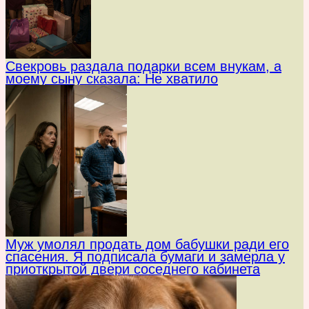
Свекровь раздала подарки всем внукам, а
моему сыну сказала: Не хватило
Муж умолял продать дом бабушки ради его
спасения. Я подписала бумаги и замерла у
приоткрытой двери соседнего кабинета