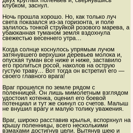
двух круглых поленьев и, свернувшись
клубком, заснул.
Ночь прошла хорошо. Но, как только луч
света показался из-за горизонта, и поле
залилось тонкой струйкой розового марева, а
убаюканная туманом земля вздохнула
свежестью весеннего утра…
Когда солнце коснулось упрямым лучом
затянувшего верхушки деревьев молока и,
опуская туман все ниже и ниже, заставило
его пролиться росой, наколов на острую
густую траву… Вот тогда он встретил его —
своего главного врага!
Враг прошелся по земле рядом с
поленницей. Он лишь мимолетным взглядом
удостоил котенка, оценил его боевой
потенциал и тут же скинул со счетов. Малыш
не внушил врагу и малую толику уважения.
Враг, широко расставив крылья, вспорхнул на
крышу поленницы, всего несколькими
взмахами достигнув цели. Вытянув шею и