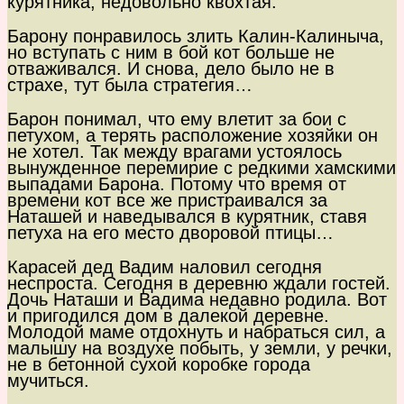
курятника, недовольно квохтая.
Барону понравилось злить Калин-Калиныча,
но вступать с ним в бой кот больше не
отваживался. И снова, дело было не в
страхе, тут была стратегия…
Барон понимал, что ему влетит за бои с
петухом, а терять расположение хозяйки он
не хотел. Так между врагами устоялось
вынужденное перемирие с редкими хамскими
выпадами Барона. Потому что время от
времени кот все же пристраивался за
Наташей и наведывался в курятник, ставя
петуха на его место дворовой птицы…
Карасей дед Вадим наловил сегодня
неспроста. Сегодня в деревню ждали гостей.
Дочь Наташи и Вадима недавно родила. Вот
и пригодился дом в далекой деревне.
Молодой маме отдохнуть и набраться сил, а
малышу на воздухе побыть, у земли, у речки,
не в бетонной сухой коробке города
мучиться.