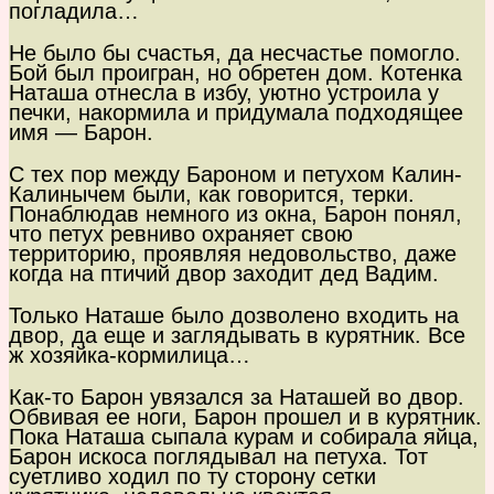
погладила…
Не было бы счастья, да несчастье помогло.
Бой был проигран, но обретен дом. Котенка
Наташа отнесла в избу, уютно устроила у
печки, накормила и придумала подходящее
имя — Барон.
С тех пор между Бароном и петухом Калин-
Калинычем были, как говорится, терки.
Понаблюдав немного из окна, Барон понял,
что петух ревниво охраняет свою
территорию, проявляя недовольство, даже
когда на птичий двор заходит дед Вадим.
Только Наташе было дозволено входить на
двор, да еще и заглядывать в курятник. Все
ж хозяйка-кормилица…
Как-то Барон увязался за Наташей во двор.
Обвивая ее ноги, Барон прошел и в курятник.
Пока Наташа сыпала курам и собирала яйца,
Барон искоса поглядывал на петуха. Тот
суетливо ходил по ту сторону сетки