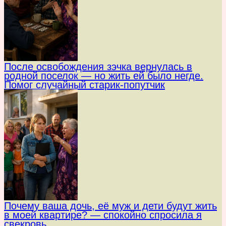
После освобождения зэчка вернулась в
родной поселок — но жить ей было негде.
Помог случайный старик-попутчик
Почему ваша дочь, её муж и дети будут жить
в моей квартире? — спокойно спросила я
свекровь