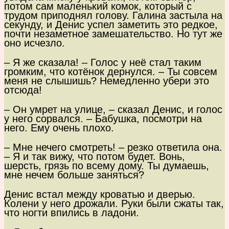
потом сам маленький комок, который с
трудом приподнял голову. Галина застыла на
секунду, и Денис успел заметить это редкое,
почти незаметное замешательство. Но тут же
оно исчезло.
– Я же сказала! – Голос у неё стал таким
громким, что котёнок дернулся. – Ты совсем
меня не слышишь? Немедленно убери это
отсюда!
– Он умрет на улице, – сказал Денис, и голос
у него сорвался. – Бабушка, посмотри на
него. Ему очень плохо.
– Мне нечего смотреть! – резко ответила она.
– Я и так вижу, что потом будет. Вонь,
шерсть, грязь по всему дому. Ты думаешь,
мне нечем больше заняться?
Денис встал между кроватью и дверью.
Колени у него дрожали. Руки были сжаты так,
что ногти впились в ладони.