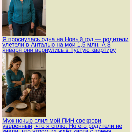
Я проснулась одна на Новый год — родители
улетели в Анталью на мои 1,5 млн. А 8
января они вернулись в пустую квартиру
Муж ночью слил мой ПИН свекрови,
уверенный, что я сплю. Но его родители не
знали, что утром их ждёт карта с тремя