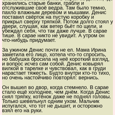
хранились старые банки, грабли и
отслужившие своё ведра. Там было темно,
пахло влажным деревом и мышами. Денис
поставил свёрток на пустую коробку и
прикрыл сверху тряпкой. Потом долго стоял у
двери, слушая, как ветер бьёт по щели, и
убеждал себя, что так даже лучше. В сарае
тише. В сарае никто не увидит. А утром он
что-нибудь придумает.
За ужином Денис почти не ел. Мама Ирина
заметила его лицо, хотела что-то спросить,
но бабушка бросила на неё короткий взгляд,
и вопрос исчез сам собой. Денис ковырял
вилкой в тарелке и чувствовал, как в груди
нарастает тяжесть. Будто внутри кто-то тихо,
но очень настойчиво повторял: вернись.
Он вышел во двор, когда стемнело. В сарае
стало ещё холоднее, чем днём. Когда Денис
снял тряпку, котёнок даже не поднял головы.
Только шевельнул одним ухом. Мальчик
испугался, что тот не дышит, и осторожно
взял его на руки.