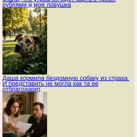
рублями и моя ловушка
Даша кормила бездомную собаку из страха.
И представить не могла как та ее
отблагодарит