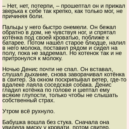
– Нет, нет, потерпи, – прошептал он и прижал
зверька к себе так крепко, как только мог, не
причиняя боли.
Пальцы у него быстро онемели. Он бежал
обратно в дом, не чувствуя ног, и спрятал
котёнка под своей кроватью, поближе к
батарее. Потом нашёл старое блюдце, налил
в него молока, поставил рядом и сидел на
полу, пока не задремал. Но котенок так и не
притронулся к молоку.
Ночью Денис почти не спал. Он вставал,
слушал дыхание, снова заворачивал котёнка
в свитер. За окном поскрипывал ветер, где-то
вдалеке лаяла соседская собака. Денис
гладил котёнка по голове и шептал ему
всякие глупости, только чтобы не слышать
собственный страх.
Утром всё рухнуло.
Бабушка вошла без стука. Сначала она
увидела миску у кровати, потом свитер,