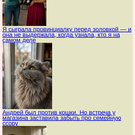
Я сыграла провинциалку перед золовкой — и
она не выдержала, когда узнала, кто я на
самом деле
Андрей был против кошки. Но встреча у
магазина заставила забыть про семейную
ссору