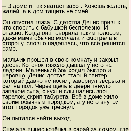
– В доме и так хватает забот. Хочешь жалеть,
жалей, а в дом тащить не смей.
Он опустил глаза. С детства Денис привык,
что спорить с бабушкой бесполезно. И
опасно. Когда она говорила таким голосом,
даже мама обычно молчала и смотрела в
сторону, словно надеялась, что всё решится
само.
Мальчик прошёл в свою комнату и закрыл
дверь. Котёнок тяжело дышал у него на
ладони. Маленький бок ходил быстро и
неровно. Денис достал старый свитер,
который давно не носил, завернул зверька и
сел на пол. Через щель в двери тянуло
запахом супа, с кухни слышались звон
тарелок, скрип табурета. Всё в доме жило
своим обычным порядком, а у него внутри
этот порядок уже треснул.
Он пытался найти выход.
Сначала вынес котёнка в сарай за домом, где