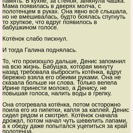
память. В кухне, за стеной, звякнула чашка.
Мама появилась в дверях молча, с
полотенцем в руках. Она явно всё слышала,
но не вмешивалась, будто боялась спугнуть
то хрупкое, что вдруг появилось в
бабушкином голосе.
Котёнок слабо пискнул.
И тогда Галина поднялась.
То, что произошло дальше, Денис запомнил
на всю жизнь. Бабушка, которая минуту
назад требовала выбросить котёнка, вдруг
бережно взяла его обеими руками. Она не
сказала больше ни слова. Только велела
Ирине принести молоко, а Денису, не
повышая голоса, налить воды в грелку.
Она отогревала котёнка, потом осторожно
поила его из пипетки, капля за каплей. Денис
сидел рядом и смотрел. Котёнок сначала
дрожал, потом начал чуть шевелить лапами,
а к обеду даже попытался уцепиться за край
полотенца.