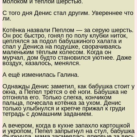
молоком и тёплой шерстью.
С того дня Денис стал другим. Увереннее что
ли.
Котёнка назвали Пеплом — за серую шерсть.
Он рос быстро, гонял по полу клубки ниток,
цеплялся за подол бабушкиного халата и
спал у Дениса на подушке, сворачиваясь
маленьким тёплым колесом. Когда он
мурчал, дом будто становился уютнее. Даже
воздух, казалось, менялся.
А ещё изменилась Галина.
Однажды Денис заметил, как бабушка стоит у
окна, а Пепел трётся о её ноги. Бабушка не
отгоняла его. Только слегка, кончиком
пальца, почесала котёнка за ухом. Денис
только улыбнулся и крепче прижал к груди
тетрадь с домашним заданием.
А вечером, когда в кухне запахло картошкой
и укропом, Пепел запрыгнул на стул, бабушка
фыркнула, мама засмеялась впервые за весь