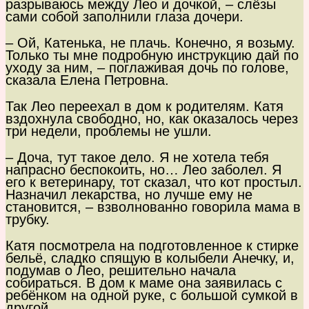
разрываюсь между Лео и дочкой, – слёзы
сами собой заполнили глаза дочери.
– Ой, Катенька, не плачь. Конечно, я возьму.
Только ты мне подробную инструкцию дай по
уходу за ним, – поглаживая дочь по голове,
сказала Елена Петровна.
Так Лео переехал в дом к родителям. Катя
вздохнула свободно, но, как оказалось через
три недели, проблемы не ушли.
– Доча, тут такое дело. Я не хотела тебя
напрасно беспокоить, но… Лео заболел. Я
его к ветеринару, тот сказал, что кот простыл.
Назначил лекарства, но лучше ему не
становится, – взволнованно говорила мама в
трубку.
Катя посмотрела на подготовленное к стирке
бельё, сладко спящую в колыбели Анечку, и,
подумав о Лео, решительно начала
собираться. В дом к маме она заявилась с
ребёнком на одной руке, с большой сумкой в
другой.