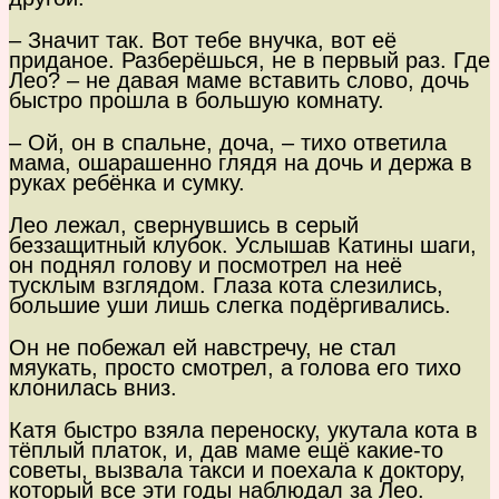
– Значит так. Вот тебе внучка, вот её
приданое. Разберёшься, не в первый раз. Где
Лео? – не давая маме вставить слово, дочь
быстро прошла в большую комнату.
– Ой, он в спальне, доча, – тихо ответила
мама, ошарашенно глядя на дочь и держа в
руках ребёнка и сумку.
Лео лежал, свернувшись в серый
беззащитный клубок. Услышав Катины шаги,
он поднял голову и посмотрел на неё
тусклым взглядом. Глаза кота слезились,
большие уши лишь слегка подёргивались.
Он не побежал ей навстречу, не стал
мяукать, просто смотрел, а голова его тихо
клонилась вниз.
Катя быстро взяла переноску, укутала кота в
тёплый платок, и, дав маме ещё какие-то
советы, вызвала такси и поехала к доктору,
который все эти годы наблюдал за Лео.