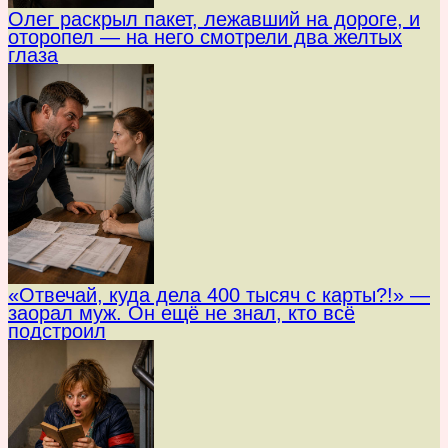
Олег раскрыл пакет, лежавший на дороге, и
оторопел — на него смотрели два желтых
глаза
«Отвечай, куда дела 400 тысяч с карты?!» —
заорал муж. Он ещё не знал, кто всё
подстроил