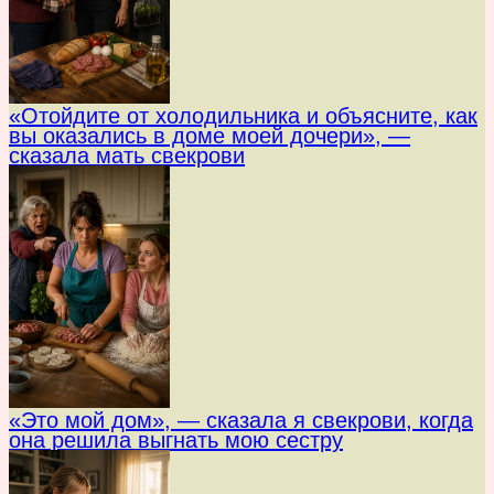
«Отойдите от холодильника и объясните, как
вы оказались в доме моей дочери», —
сказала мать свекрови
«Это мой дом», — сказала я свекрови, когда
она решила выгнать мою сестру