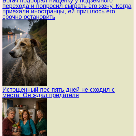
Богач подобрал нищенку у подземного
перехода и попросил сыграть его жену. Когда
приехали иностранцы, ей пришлось его
срочно остановить
Истощенный пес пять дней не сходил с
места. Он ждал предателя