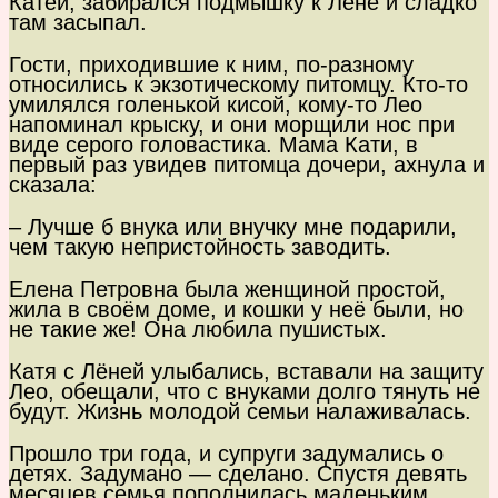
Катей, забирался подмышку к Лёне и сладко
там засыпал.
Гости, приходившие к ним, по-разному
относились к экзотическому питомцу. Кто-то
умилялся голенькой кисой, кому-то Лео
напоминал крыску, и они морщили нос при
виде серого головастика. Мама Кати, в
первый раз увидев питомца дочери, ахнула и
сказала:
– Лучше б внука или внучку мне подарили,
чем такую непристойность заводить.
Елена Петровна была женщиной простой,
жила в своём доме, и кошки у неё были, но
не такие же! Она любила пушистых.
Катя с Лёней улыбались, вставали на защиту
Лео, обещали, что с внуками долго тянуть не
будут. Жизнь молодой семьи налаживалась.
Прошло три года, и супруги задумались о
детях. Задумано — сделано. Спустя девять
месяцев семья пополнилась маленьким