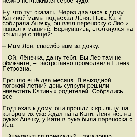
нежно поглаживая серое чудо.
Ну, что тут сказать. Через два часа к дому
Катиной мамы подъехал Лёня. Пока Катя
собирала Анечку, он взял переноску с Лео и
пошёл к машине. Вернувшись, столкнулся на
крыльце с тёщей:
– Мам Лен, спасибо вам за дочку.
– Ой, Лёнечка, да ну тебя. Вы Лео там не
обижайте, – растроганно промолвила Елена
Петровна.
Прошло ещё два месяца. В выходной
погожий летний день супруги решили
навестить Катиных родителей. Собрались
все.
Подъехав к дому, они прошли к крыльцу, на
котором их уже ждал папа Кати. Лёня нес на
руках Анечку, у Кати в руке была переноска с
Лео.
– Знакомиться приехали? – загадочно