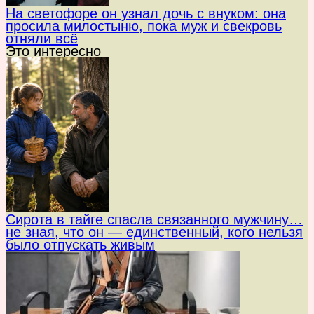
На светофоре он узнал дочь с внуком: она
просила милостыню, пока муж и свекровь
отняли всё
Это интересно
Сирота в тайге спасла связанного мужчину…
не зная, что он — единственный, кого нельзя
было отпускать живым