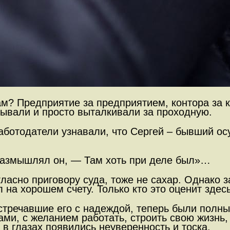
ам? Предприятие за предприятием, контора за к
зывали и просто выталкивали за проходную.
 работодатели узнавали, что Сергей – бывший о
размышлял он, — Там хоть при деле был»…
гласно приговору суда, тоже не сахар. Однако
 на хорошем счету. Только кто это оценит здес
стречавшие его с надеждой, теперь были полны 
зами, с желанием работать, строить свою жизнь
в глазах появились неуверенность и тоска.