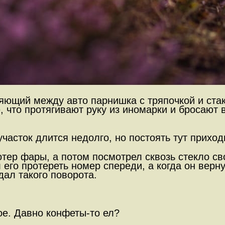
яющий между авто парнишка с тряпочкой и стак
, что протягивают руку из иномарки и бросают
часток длится недолго, но постоять тут прихо
ер фары, а потом посмотрел сквозь стекло сво
 его протереть номер спереди, а когда он верн
ал такого поворота.
ое. Давно конфеты-то ел?