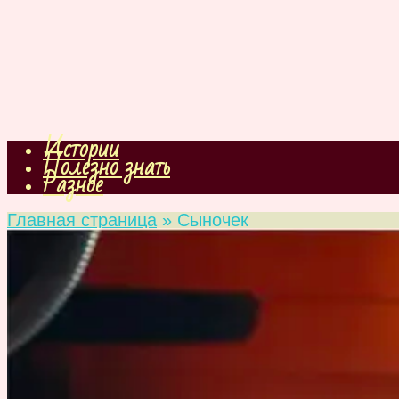
Истории
Полезно знать
Разное
Главная страница
»
Сыночек