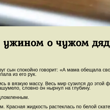
а ужином о чужом дяд
руг сын спокойно говорит: «А мама обещала сво
пала из его рук.
сь в вязкую массу. Весь мир сузился до этой ф
ашумело, словно он нырнул на глубину.
адломленным.
ом. Красная жидкость растеклась по белой скат