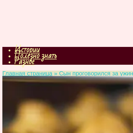
Истории
Полезно знать
Разное
Главная страница
»
Сын проговорился за ужи