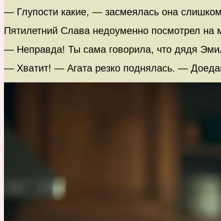
— Глупости какие, — засмеялась она слишком
Пятилетний Слава недоуменно посмотрел на 
— Неправда! Ты сама говорила, что дядя Эм
— Хватит! — Агата резко поднялась. — Доедай