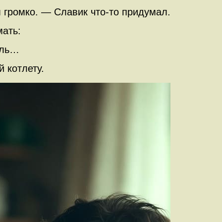
 громко. — Славик что-то придумал.
мать:
иль…
 котлету.