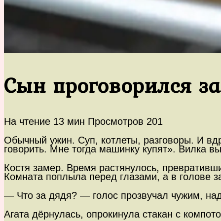
Сын проговорился з
На чтение
13 мин
Просмотров
201
Обычный ужин. Суп, котлеты, разговоры. И вд
говорить. Мне тогда машинку купят». Вилка вы
Костя замер. Время растянулось, превративши
Комната поплыла перед глазами, а в голове з
— Что за дядя? — голос прозвучал чужим, н
Агата дёрнулась, опрокинула стакан с компот