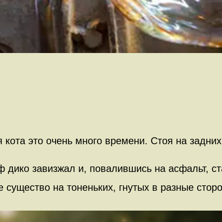
я кота это очень много времени. Стоя на задни
ф дико завизжал и, повалившись на асфальт, с
е существо на тоненьких, гнутых в разные стор