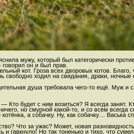
снила мужу, который был категорически против
 говорил он и был прав.
ельный кот. Гроза всех дворовых котов. Благо
рь свободно ходил на свидания, драки, ночные
ительная душа требовала чего-то ещё. Муж и 
 — Кто будет с ним возиться? Я всегда занят. К
ничего, но смурной какой-то, и со всем всегда 
котёнка, а собачку. Ну, как собачку… Васька сп
тво? Что за ужас? Может, новая разновидность
 и гавкнуло! Но так тоненько и тихо, что суме