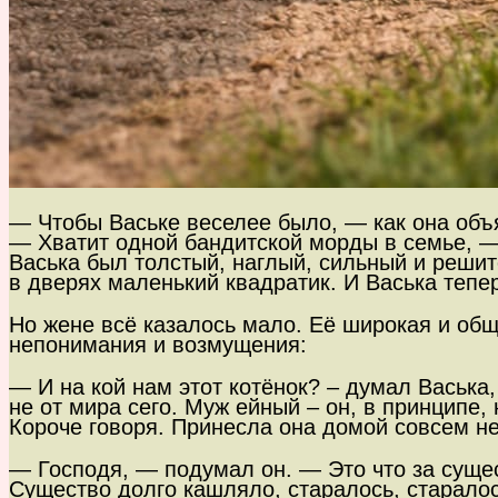
— Чтобы Ваське веселее было, — как она объя
— Хватит одной бандитской морды в семье, —
Васька был толстый, наглый, сильный и решит
в дверях маленький квадратик. И Васька тепе
Но жене всё казалось мало. Её широкая и общ
непонимания и возмущения:
— И на кой нам этот котёнок? – думал Васька,
не от мира сего. Муж ейный – он, в принципе, 
Короче говоря. Принесла она домой совсем не 
— Господя, — подумал он. — Это что за сущес
Существо долго кашляло, старалось, старалось