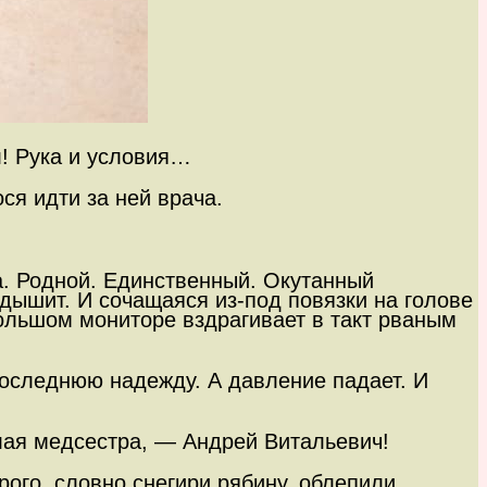
л! Рука и условия…
я идти за ней врача.
а. Родной. Единственный. Окутанный
дышит. И сочащаяся из-под повязки на голове
большом мониторе вздрагивает в такт рваным
последнюю надежду. А давление падает. И
лая медсестра, — Андрей Витальевич!
рого, словно снегири рябину, облепили