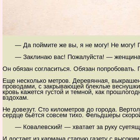
— Да поймите же вы, я не могу! Не могу!
— Заклинаю вас! Пожалуйста! — женщина 
Он обязан согласиться. Обязан попробовать.
Еще несколько метров. Деревянная, выкрашен
проводами, с закрывающей блеклые веснушки 
кровь кажется густой и темной, как прошлого
вздохам.
Не довезут. Сто километров до города. Верт
сердце бьётся совсем тихо. Фельдшеры скоро
— Ковалевский! — хватает за руку суетя
И достает из кармана старую газету с высоки