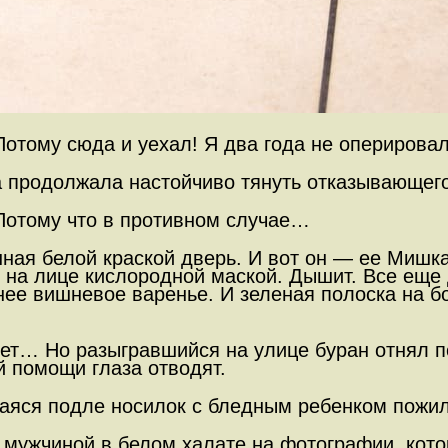
 Потому сюда и уехал! Я два года не оперирова
продолжала настойчиво тянуть отказывающегос
 Потому что в противном случае…
ная белой краской дверь. И вот он — ее Мишк
на лице кислородной маской. Дышит. Все еще 
днее вишневое варенье. И зеленая полоска на 
олет… Но разыгравшийся на улице буран отнял 
й помощи глаза отводят.
щаяся подле носилок с бледным ребенком пожи
м мужчиной в белом халате на фотографии, кото