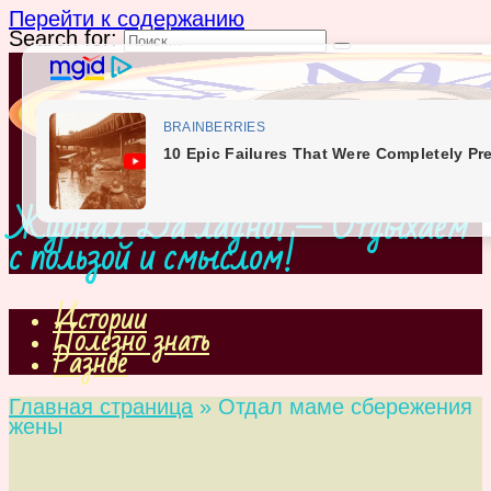
Перейти к содержанию
Search for:
Журнал Да ладно! — Отдыхаем
с пользой и смыслом!
Истории
Полезно знать
Разное
Главная страница
»
Отдал маме сбережения
жены