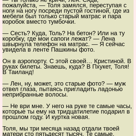
пожалуйста, — Толя замялся, переступая с
ноги на ногу посреди пустой гостиной, где из
мебели был только старый матрас и пара
коробок вместо тумбочки.
— Сесть? Куда, Толь? На бетон? Или на ту
коробку, где мои сапоги лежат? — Лена
швырнула телефон на матрас. — Я сейчас
увидела в ленте Пашкины фото.
Он в аэропорту. С этой своей… Кристиной. В
руках билеты. Знаешь, куда? В Пхукет, Толя!
В Таиланд!
— Лен, ну, может, это старые фото? — муж
отвел глаза, пытаясь пригладить ладонью
неприбранные волосы.
— Не ври мне. У него на руке те самые часы,
которые ты ему на тридцатилетие подарил в
прошлом году. И куртка новая.
Толя, мы три месяца назад отдали твоей
матери сто пятьдесят тысяч. Те самые,