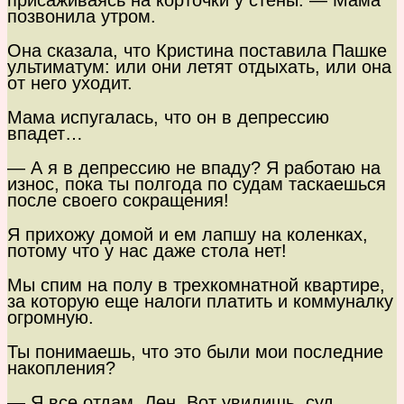
присаживаясь на корточки у стены. — Мама
позвонила утром.
Она сказала, что Кристина поставила Пашке
ультиматум: или они летят отдыхать, или она
от него уходит.
Мама испугалась, что он в депрессию
впадет…
— А я в депрессию не впаду? Я работаю на
износ, пока ты полгода по судам таскаешься
после своего сокращения!
Я прихожу домой и ем лапшу на коленках,
потому что у нас даже стола нет!
Мы спим на полу в трехкомнатной квартире,
за которую еще налоги платить и коммуналку
огромную.
Ты понимаешь, что это были мои последние
накопления?
— Я все отдам, Лен. Вот увидишь, суд