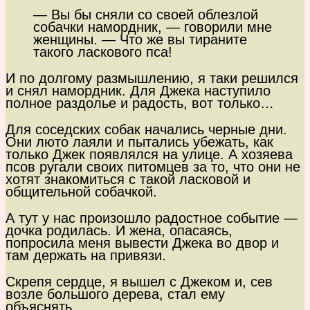
— Вы бы сняли со своей облезлой
собачки намордник, — говорили мне
женщины. — Что же вы тираните
такого ласкового пса!
И по долгому размышлению, я таки решился
и снял намордник. Для Джека наступило
полное раздолье и радость, вот только…
Для соседских собак начались черные дни.
Они люто лаяли и пытались убежать, как
только Джек появлялся на улице. А хозяева
псов ругали своих питомцев за то, что они не
хотят знакомиться с такой ласковой и
общительной собачкой.
А тут у нас произошло радостное событие —
дочка родилась. И жена, опасаясь,
попросила меня вывести Джека во двор и
там держать на привязи.
Скрепя сердце, я вышел с Джеком и, сев
возле большого дерева, стал ему
объяснять…