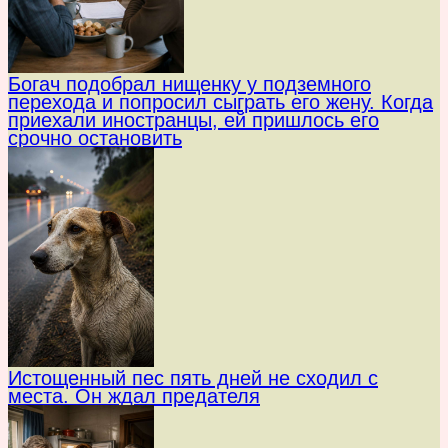
Богач подобрал нищенку у подземного
перехода и попросил сыграть его жену. Когда
приехали иностранцы, ей пришлось его
срочно остановить
Истощенный пес пять дней не сходил с
места. Он ждал предателя