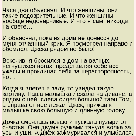
Часа два объяснял. И что женщины, они
такие подозрительные. И что женщины,
вообще недоверчивые. И что я сам, никогда
на свете…
И объяснял, пока из дома не донёсся до
меня отчаянный крик. Я посмотрел направо и
обомлел. Джека рядом не было!
Вскочив, я бросился в дом на ватных,
негнущихся ногах, представляя себе все
ужасы и проклиная себя за нерасторопность,
но…
Когда я влетел в залу, то увидел такую
картину. Наша малышка лежала на диване, а
рядом с ней, слева сидел большой таец Том,
а справа от неё лежал Джек, прижав к
малышке свою большую и длинную голову.
Дочка смеялась вовсю и пускала пузыри от
счастья. Она двумя ручками тянула волка за
усы и уши. А Джек зажмуривался и улыбался.