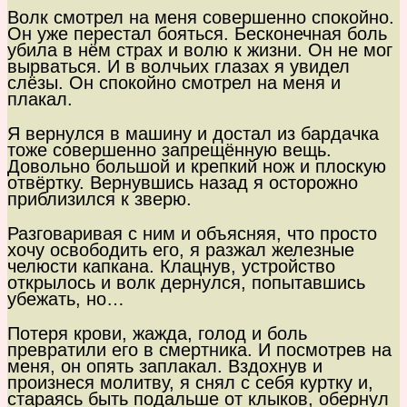
Волк смотрел на меня совершенно спокойно.
Он уже перестал бояться. Бесконечная боль
убила в нём страх и волю к жизни. Он не мог
вырваться. И в волчьих глазах я увидел
слёзы. Он спокойно смотрел на меня и
плакал.
Я вернулся в машину и достал из бардачка
тоже совершенно запрещённую вещь.
Довольно большой и крепкий нож и плоскую
отвёртку. Вернувшись назад я осторожно
приблизился к зверю.
Разговаривая с ним и объясняя, что просто
хочу освободить его, я разжал железные
челюсти капкана. Клацнув, устройство
открылось и волк дернулся, попытавшись
убежать, но…
Потеря крови, жажда, голод и боль
превратили его в смертника. И посмотрев на
меня, он опять заплакал. Вздохнув и
произнеся молитву, я снял с себя куртку и,
стараясь быть подальше от клыков, обернул