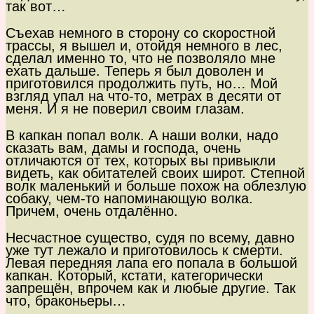
так вот…
Съехав немного в сторону со скоростной
трассы, я вышел и, отойдя немного в лес,
сделал именно то, что не позволяло мне
ехать дальше. Теперь я был доволен и
приготовился продолжить путь, но… Мой
взгляд упал на что-то, метрах в десяти от
меня. И я не поверил своим глазам.
В капкан попал волк. А наши волки, надо
сказать вам, дамы и господа, очень
отличаются от тех, которых вы привыкли
видеть, как обитателей своих широт. Степной
волк маленький и больше похож на облезлую
собаку, чем-то напоминающую волка.
Причем, очень отдалённо.
Несчастное существо, судя по всему, давно
уже тут лежало и приготовилось к смерти.
Левая передняя лапа его попала в большой
капкан. Который, кстати, категорически
запрещён, впрочем как и любые другие. Так
что, браконьеры…