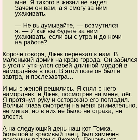
мне. Я такого в жизни не видел.
Зачем он вам, а я смогу за ним
ухаживать.
— Не выдумывайте, — возмутился
я. — И как вы будете за ним
ухаживать, если вы с утра и до ночи
на работе?
Короче говоря, Джек переехал к нам. В
маленький домик на краю города. Он забился
в угол и уткнулся своей длинной мордой в
наморднике в пол. В этой позе он был и
завтра, и послезавтра…
И мы с женой решились. Я снял с него
намордник, и Джек, посмотрев на меня, лёг.
Я протянул руку и осторожно его погладил.
Волчьи глаза смотрели на меня внимательно,
не мигая, но в них не было ни страха, ни
злости.
А на следующий день наш кот Томка,
большой и красивый таец, был замечен
лежащим рядом с Джеком. Почему кот,