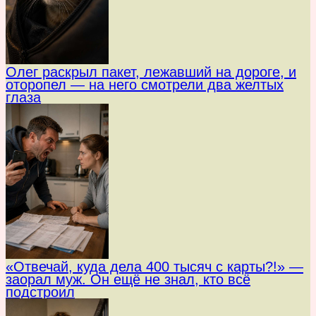
Олег раскрыл пакет, лежавший на дороге, и
оторопел — на него смотрели два желтых
глаза
«Отвечай, куда дела 400 тысяч с карты?!» —
заорал муж. Он ещё не знал, кто всё
подстроил