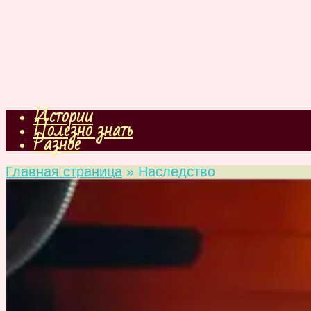
Истории
Полезно знать
Разное
Главная страница
»
Наследство