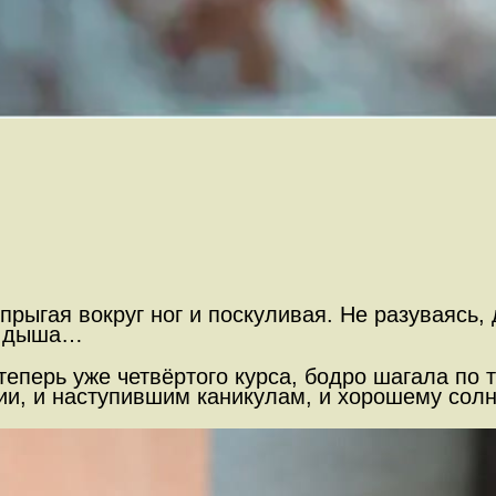
 прыгая вокруг ног и поскуливая. Не разуваясь
о дыша…
 теперь уже четвёртого курса, бодро шагала по
ии, и наступившим каникулам, и хорошему солн