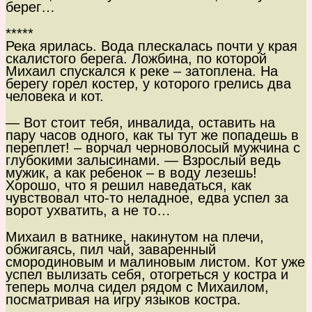
берег…
*****
Река ярилась. Вода плескалась почти у края
скалистого берега. Ложбина, по которой
Михаил спускался к реке – затоплена. На
берегу горел костер, у которого грелись два
человека и кот.
— Вот стоит тебя, инвалида, оставить на
пару часов одного, как ты тут же попадешь в
переплет! – ворчал черноволосый мужчина с
глубокими залысинами. — Взрослый ведь
мужик, а как ребенок – в воду лезешь!
Хорошо, что я решил наведаться, как
чувствовал что-то неладное, едва успел за
ворот ухватить, а не то…
Михаил в ватнике, накинутом на плечи,
обжигаясь, пил чай, заваренный
смородиновым и малиновым листом. Кот уже
успел вылизать себя, отогреться у костра и
теперь молча сидел рядом с Михаилом,
посматривая на игру языков костра.