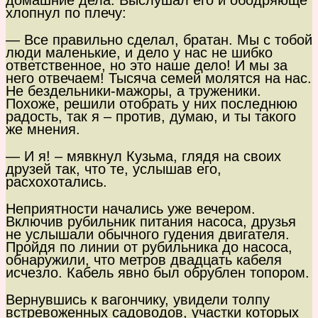
домашние дела. Выслушал его и ободряюще
хлопнул по плечу:
— Все правильно сделал, братан. Мы с тобой
люди маленькие, и дело у нас не шибко
ответственное, но это наше дело! И мы за
него отвечаем! Тысяча семей молятся на нас.
Не бездельники-мажоры, а труженики.
Похоже, решили отобрать у них последнюю
радость, так я – против, думаю, и ты такого
же мнения.
— И я! – мявкнул Кузьма, глядя на своих
друзей так, что те, услышав его,
расхохотались.
Неприятности начались уже вечером.
Включив рубильник питания насоса, друзья
не услышали обычного гудения двигателя.
Пройдя по линии от рубильника до насоса,
обнаружили, что метров двадцать кабеля
исчезло. Кабель явно был обрублен топором.
Вернувшись к вагончику, увидели толпу
встревоженных садоводов, участки которых