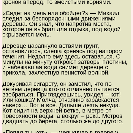
кроной вперед, то змеистыми корнями.
«Сядет на мель или обойдет?» — Михаил
следил за беспорядочными движениями
деревца. Он знал, что напротив места,
которое он выбрал для отдыха, под водой
скрывается мель.
Деревце царапнуло ветвями грунт,
остановилось, слегка кренясь под напором
течения. Недолго ему здесь оставаться. С
минуты на минуту откроют затворы плотины,
и набежавшая вода снимет деревце с
прикола, захлестнув пенистой волной.
Докуривая сигарету, он заметил, что по
ветвям деревца кто-то отчаянно пытается
взобраться. Приглядевшись, увидел – кот!
Или кошка? Молча, отчаянно карабкается
наверх… Вот и все. Дальше лезть некуда.
Кот сидит на верхней ветке, в метре от
поверхности воды, а вокруг – река. Метров
двадцать до берега, столько же до другого.
«Попал ты, кот», — мелькнуло в голове у