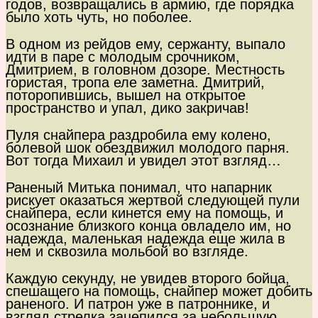
годов, возвращались в армию, где порядка
было хоть чуть, но поболее.
В одном из рейдов ему, сержанту, выпало
идти в паре с молодым срочником,
Дмитрием, в головном дозоре. Местность
гористая, тропа еле заметна. Дмитрий,
поторопившись, вышел на открытое
пространство и упал, дико закричав!
Пуля снайпера раздробила ему колено,
болевой шок обездвижил молодого парня.
Вот тогда Михаил и увидел этот взгляд…
Раненый Митька понимал, что напарник
рискует оказаться жертвой следующей пули
снайпера, если кинется ему на помощь, и
осознание близкого конца овладело им, но
надежда, маленькая надежда еще жила в
нем и сквозила мольбой во взгляде.
Каждую секунду, не увидев второго бойца,
спешащего на помощь, снайпер может добить
раненого. И патрон уже в патроннике, и
взгляд стрелка зацепился за небольшую