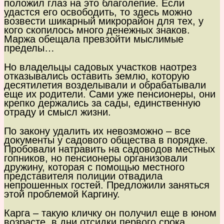
положил глаз на это благолепие. Если
удастся его освободить, то здесь можно
возвести шикарный микрорайон для тех, у
кого скопилось много денежных знаков.
Маржа обещала превзойти мыслимые
пределы…
Но владельцы садовых участков наотрез
отказывались оставить землю, которую
десятилетия возделывали и обрабатывали
еще их родители. Сами уже пенсионеры, они
крепко держались за сады, единственную
отраду и смысл жизни.
По закону удалить их невозможно – все
документы у садового общества в порядке.
Пробовали натравить на садоводов местных
гопников, но пенсионеры организовали
дружину, которая с помощью местного
представителя полиции отвадила
непрошенных гостей. Предложили заняться
этой проблемой Каргину.
Карга – такую кличку он получил еще в юном
возрасте, в дни отсидки первого срока,