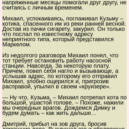
напряженные месяцы помогали друг другу, не
считаясь с личным временем.
Михаил, успокаиваясь, поглаживал Кузьму –
котика, спасенного им из реки ранней весной.
Достав из пачки сигарету, закурил. Он только
что послал по известному адресу
неприятного типа, который представился
Маркелом.
Из недолгого разговора Михаил понял, что
тот требует остановить работу насосной
станции. Навсегда. За некоторую плату.
Причем, повел себя нагло и вызывающе, а
услышав адрес, по которому его отправил
Михаил, злобно ощерился и, пригрозив
расправой, упылил в своем «круизере».
— Ну что, Кузьма, – Михаил потрепал кота по
большой, ушастой голове. – Похоже, нажили
мы очередных врагов. Дождемся Димку и
будем думать – как жить дальше…
Дмитрий, прибыл на зов друга, бросив