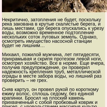
Некритично, затопления не будет, поскольку
река закована в крутые скалистые берега, и
лишь местами, где берега опускались к урезу
воды, возможно временное подтопление
нескольких соток луговых земель. Однако,
осмотреть имущество насосной станции
будет не лишним…
Михаил, пожилой мужчина, лет пятидесяти,
прихрамывая и скрипя протезом левой ноги,
осмотрел хозяйство. Все в норме. Еще вчера,
получив предупреждение, он проверил
надежность крепления труб, металлической
ограды в месте забора воды, но лишний раз
проверить – не грех.
Сняв картуз, он провел рукой по короткому
ежику волос, сплошь седому, без единой
крапинки. Бросил на плоский камень
прихваченный с собой пробковый коврик и
присел, с удовольствием массируя культю