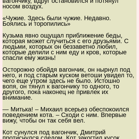
вагончику, вдруг остановился и потянул
носом воздух.
«Чужие. Здесь были чужие. Недавно.
Боялись и торопились»
Кузьма явно ощущал приближение беды,
которая может случиться с его друзьями. С
людьми, которых он беззаветно любил,
которые делили с ним еду и кров, которые
спасли ему жизнь!
Осторожно обойдя вагончик, он нырнул под
него, и под старым куском ветоши увидел то,
чего еще утром здесь не было. Истошно
вопя, он тянул к вагончику то одного, то
другого, пока наконец не привлек их
внимание.
— Митька! – Михаил всерьез обеспокоился
поведением кота. – Сходи с ним. Впервые
вижу, чтобы он так себя вел.
Кот сунулся под вагончик, Дмитрий
протиснулся следом. Кот закогтил кусок