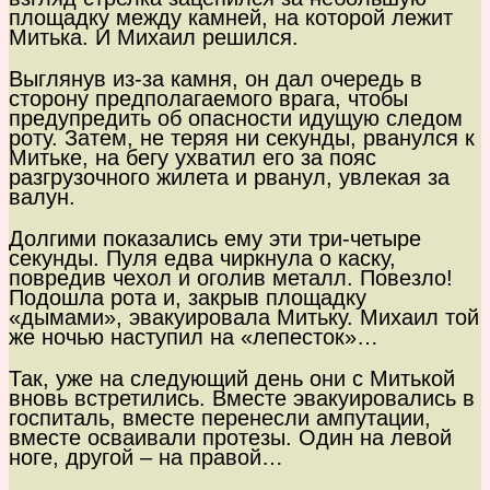
площадку между камней, на которой лежит
Митька. И Михаил решился.
Выглянув из-за камня, он дал очередь в
сторону предполагаемого врага, чтобы
предупредить об опасности идущую следом
роту. Затем, не теряя ни секунды, рванулся к
Митьке, на бегу ухватил его за пояс
разгрузочного жилета и рванул, увлекая за
валун.
Долгими показались ему эти три-четыре
секунды. Пуля едва чиркнула о каску,
повредив чехол и оголив металл. Повезло!
Подошла рота и, закрыв площадку
«дымами», эвакуировала Митьку. Михаил той
же ночью наступил на «лепесток»…
Так, уже на следующий день они с Митькой
вновь встретились. Вместе эвакуировались в
госпиталь, вместе перенесли ампутации,
вместе осваивали протезы. Один на левой
ноге, другой – на правой…