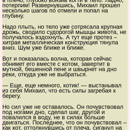
в плечо, глубоко вонзив когти в тело. Ладно,
потерпим! Развернувшись, Михаил прошел
несколько шагов по отмели и попал на
глубину.
Надо плыть, но тело уже сотрясала крупная
дрожь, сводило судорогой мышцы живота, не
получалось вздохнуть. А тут еще протез –
хитрая металлическая конструкция тянула
вниз. Шум уже ближе и ближе.
Вот и показалась волна, которая сейчас
обнимет его вместе с котом, завертит в
мутной, бешенной пене и швырнет на дно
реки, откуда уже не выбраться.
— Еще, еще немного, котик! — выстанывал
из себя Михаил, что есть силы загребая к
берегу.
Но сил уже не оставалось. Он почувствовал
под ногами дно, сделал шаг, другой и
повалился в воду, не в силах больше
двигаться. Последнее, что он почувствовал –
как кот, оттолкнувшись от плеча, сиганул на