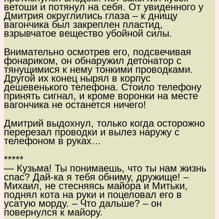
ветоши и потянул на себя. От увиденного у
Дмитрия округлились глаза – к днищу
вагончика был закреплен пластид,
взрывчатое вещество убойной силы.
Внимательно осмотрев его, подсвечивая
фонариком, он обнаружил детонатор с
тянущимися к нему тонкими проводками.
Другой их конец нырял в корпус
дешевенького телефона. Стоило телефону
принять сигнал, и кроме воронки на месте
вагончика не останется ничего!
Дмитрий выдохнул, только когда осторожно
перерезал проводки и вылез наружу с
телефоном в руках…
*****
— Кузьма! Ты понимаешь, что ты нам жизнь
спас? Дай-ка я тебя обниму, дружище! –
Михаил, не стесняясь майора и Митьки,
поднял кота на руки и поцеловал его в
усатую морду. – Что дальше? – он
повернулся к майору.