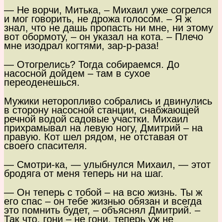
— Не ворчи, Митька, – Михаил уже согрелся
и мог говорить, не дрожа голосом. – Я ж
знал, что не дашь пропасть ни мне, ни этому
вот обормоту, – он указал на кота. – Плечо
мне изодрал когтями, зар-р-раза!
— Отогрелись? Тогда собираемся. До
насосной дойдем – там в сухое
переоденешься.
Мужики неторопливо собрались и двинулись
в сторону насосной станции, снабжающей
речной водой садовые участки. Михаил
прихрамывал на левую ногу, Дмитрий – на
правую. Кот шел рядом, не отставая от
своего спасителя.
— Смотри-ка, — улыбнулся Михаил, — этот
бродяга от меня теперь ни на шаг.
— Он теперь с тобой – на всю жизнь. Ты ж
его спас – он тебе жизнью обязан и всегда
это помнить будет, – объяснял Дмитрий. –
Так что, гони – не гони, теперь уж не