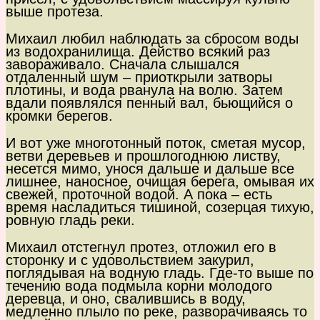
выше протеза.
Михаил любил наблюдать за сбросом воды
из водохранилища. Действо всякий раз
завораживало. Сначала слышался
отдаленный шум – приоткрыли затворы
плотины, и вода рванула на волю. Затем
вдали появлялся пенный вал, бьющийся о
кромки берегов.
И вот уже многотонный поток, сметая мусор,
ветви деревьев и прошлогоднюю листву,
несется мимо, унося дальше и дальше все
лишнее, наносное, очищая берега, омывая их
свежей, проточной водой. А пока – есть
время насладиться тишиной, созерцая тихую,
ровную гладь реки.
Михаил отстегнул протез, отложил его в
сторонку и с удовольствием закурил,
поглядывая на водную гладь. Где-то выше по
течению вода подмыла корни молодого
деревца, и оно, свалившись в воду,
медленно плыло по реке, разворачиваясь то