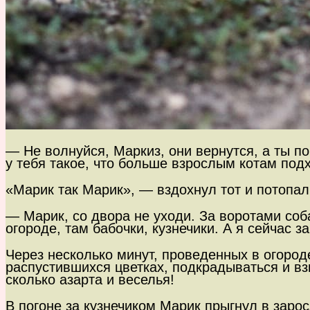
— Не волнуйся, Маркиз, они вернутся, а ты по
у тебя такое, что больше взрослым котам подх
«Марик так Марик», — вздохнул тот и потопал 
— Марик, со двора не уходи. За воротами соба
огороде, там бабочки, кузнечики. А я сейчас з
Через несколько минут, проведенных в огород
распустившихся цветках, подкрадываться и взм
сколько азарта и веселья!
В погоне за кузнечиком Марик прыгнул в зарос