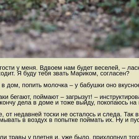
гости у меня. Вдвоем нам будет веселей, – ла
одит. Я буду тебя звать Мариком, согласен?
в дом, попить молочка – у бабушки оно вкусное,
ки бегают, поймают – загрызут! – инструктиров
акончу дела в доме и тоже выйду, покопаюсь на 
е, от недавней тоски не осталось и следа. Так
ывать в воздух в попытке поймать их. Ну и пус
ли травы у плетня и, уже было, прихлопнул тог