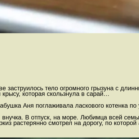
аве заструилось тело огромного грызуна с длин
 крысу, которая скользнула в сарай…
бабушка Аня поглаживала ласкового котенка по
и внучка. В отпуск, на море. Любимца всей сем
киз растерянно смотрел на дорогу, по которой