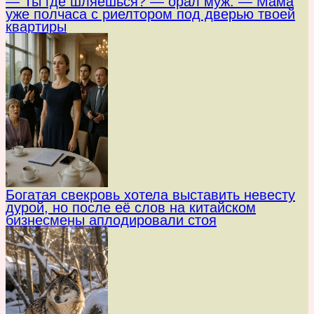
— Ты где шляешься? — орал муж. — Мама
уже полчаса с риелтором под дверью твоей
квартиры
Богатая свекровь хотела выставить невесту
дурой, но после её слов на китайском
бизнесмены аплодировали стоя