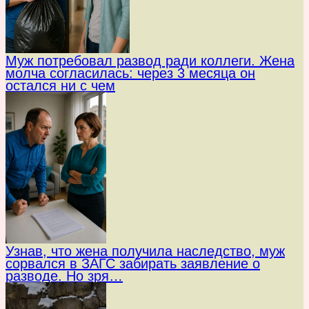
Муж потребовал развод ради коллеги. Жена
молча согласилась: через 3 месяца он
остался ни с чем
Узнав, что жена получила наследство, муж
сорвался в ЗАГС забирать заявление о
разводе. Но зря…