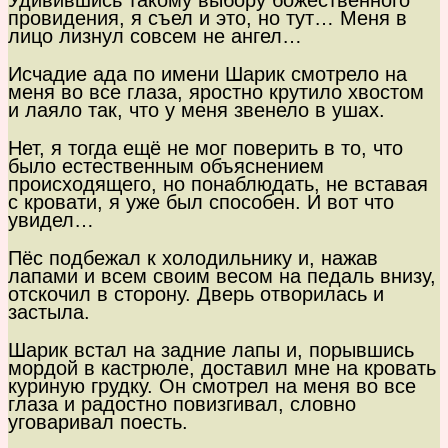
Удивившись такому выбору божественного
провидения, я съел и это, но тут… Меня в
лицо лизнул совсем не ангел…
Исчадие ада по имени Шарик смотрело на
меня во все глаза, яростно крутило хвостом
и лаяло так, что у меня звенело в ушах.
Нет, я тогда ещё не мог поверить в то, что
было естественным объяснением
происходящего, но понаблюдать, не вставая
с кровати, я уже был способен. И вот что
увидел…
Пёс подбежал к холодильнику и, нажав
лапами и всем своим весом на педаль внизу,
отскочил в сторону. Дверь отворилась и
застыла.
Шарик встал на задние лапы и, порывшись
мордой в кастрюле, доставил мне на кровать
куриную грудку. Он смотрел на меня во все
глаза и радостно повизгивал, словно
уговаривал поесть.