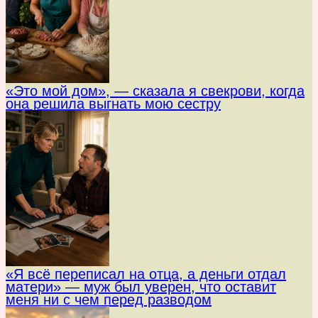
«Это мой дом», — сказала я свекрови, когда
она решила выгнать мою сестру
«Я всё переписал на отца, а деньги отдал
матери» — муж был уверен, что оставит
меня ни с чем перед разводом