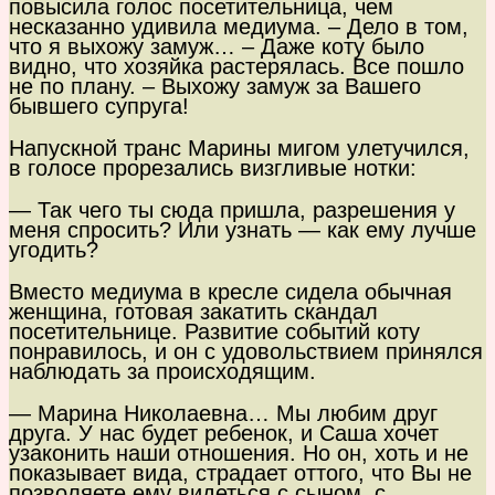
повысила голос посетительница, чем
несказанно удивила медиума. – Дело в том,
что я выхожу замуж… – Даже коту было
видно, что хозяйка растерялась. Все пошло
не по плану. – Выхожу замуж за Вашего
бывшего супруга!
Напускной транс Марины мигом улетучился,
в голосе прорезались визгливые нотки:
— Так чего ты сюда пришла, разрешения у
меня спросить? Или узнать — как ему лучше
угодить?
Вместо медиума в кресле сидела обычная
женщина, готовая закатить скандал
посетительнице. Развитие событий коту
понравилось, и он с удовольствием принялся
наблюдать за происходящим.
— Марина Николаевна… Мы любим друг
друга. У нас будет ребенок, и Саша хочет
узаконить наши отношения. Но он, хоть и не
показывает вида, страдает оттого, что Вы не
позволяете ему видеться с сыном, с