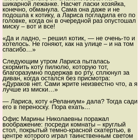
шикарной лежанке. Насчет ласки хозяйка,
конечно, обманула. Сама она даже и не
подошла к котику, а Лариса погладила его по
головке, когда он в очередной раз опустошал
миску – вот и все!
«Да и ладно, – решил котик, — не очень-то и
хотелось. Не гоняют, как на улице – и на том
спасибо…»
Следующим утром Лариса пыталась
скормить коту пилюлю, которую тот,
благоразумно подержав во рту, сплюнул за
диван, когда остался без присмотра:
«Дураков нет. Сами жрите неизвестно что, а я
лучше из миски…»
— Лариса, коту «Реланиум» дала? Тогда сади
его в переноску. Пора ехать…
Офис Марины Николаевны поражал
воображение: посреди комнаты – круглый
стол, покрытый темно-красной скатертью, в
центре которого играл таинственным светом