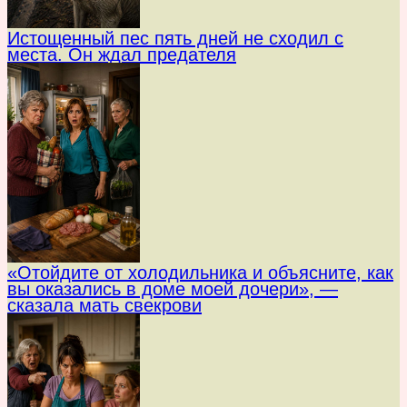
Истощенный пес пять дней не сходил с
места. Он ждал предателя
«Отойдите от холодильника и объясните, как
вы оказались в доме моей дочери», —
сказала мать свекрови