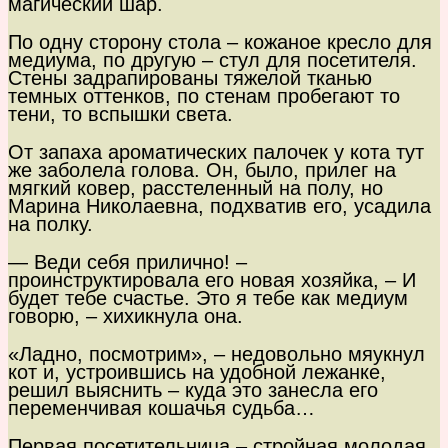
магический шар.
По одну сторону стола – кожаное кресло для
медиума, по другую – стул для посетителя.
Стены задрапированы тяжелой тканью
темных оттенков, по стенам пробегают то
тени, то вспышки света.
От запаха ароматических палочек у кота тут
же заболела голова. Он, было, прилег на
мягкий ковер, расстеленный на полу, но
Марина Николаевна, подхватив его, усадила
на полку.
— Веди себя прилично! –
проинструктировала его новая хозяйка, – И
будет тебе счастье. Это я тебе как медиум
говорю, – хихикнула она.
«Ладно, посмотрим», – недовольно мяукнул
кот и, устроившись на удобной лежанке,
решил выяснить – куда это занесла его
переменчивая кошачья судьба…
Первая посетительница – стройная молодая