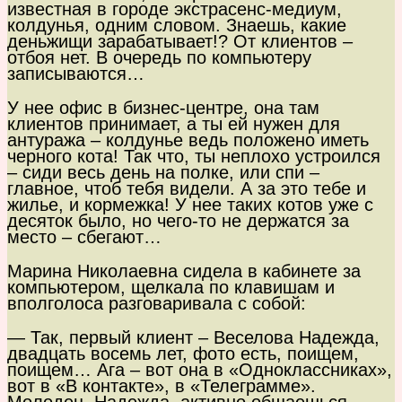
известная в городе экстрасенс-медиум,
колдунья, одним словом. Знаешь, какие
деньжищи зарабатывает!? От клиентов –
отбоя нет. В очередь по компьютеру
записываются…
У нее офис в бизнес-центре, она там
клиентов принимает, а ты ей нужен для
антуража – колдунье ведь положено иметь
черного кота! Так что, ты неплохо устроился
– сиди весь день на полке, или спи –
главное, чтоб тебя видели. А за это тебе и
жилье, и кормежка! У нее таких котов уже с
десяток было, но чего-то не держатся за
место – сбегают…
Марина Николаевна сидела в кабинете за
компьютером, щелкала по клавишам и
вполголоса разговаривала с собой:
— Так, первый клиент – Веселова Надежда,
двадцать восемь лет, фото есть, поищем,
поищем… Ага – вот она в «Одноклассниках»,
вот в «В контакте», в «Телеграмме».