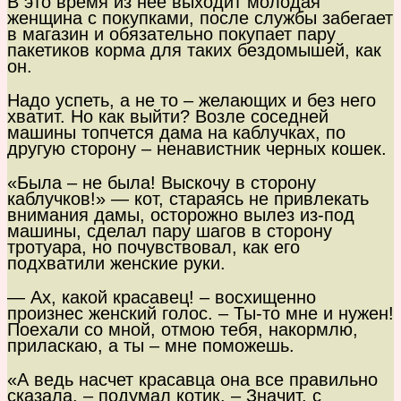
В это время из нее выходит молодая
женщина с покупками, после службы забегает
в магазин и обязательно покупает пару
пакетиков корма для таких бездомышей, как
он.
Надо успеть, а не то – желающих и без него
хватит. Но как выйти? Возле соседней
машины топчется дама на каблучках, по
другую сторону – ненавистник черных кошек.
«Была – не была! Выскочу в сторону
каблучков!» — кот, стараясь не привлекать
внимания дамы, осторожно вылез из-под
машины, сделал пару шагов в сторону
тротуара, но почувствовал, как его
подхватили женские руки.
— Ах, какой красавец! – восхищенно
произнес женский голос. – Ты-то мне и нужен!
Поехали со мной, отмою тебя, накормлю,
приласкаю, а ты – мне поможешь.
«А ведь насчет красавца она все правильно
сказала, – подумал котик. – Значит, с