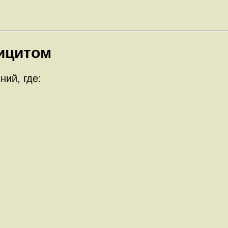
ицитом
ний, где: