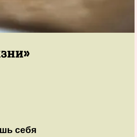
изни»
ишь себя