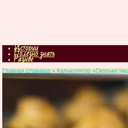
Истории
Полезно знать
Разное
Главная страница
»
Калькулятор «Сколько ти