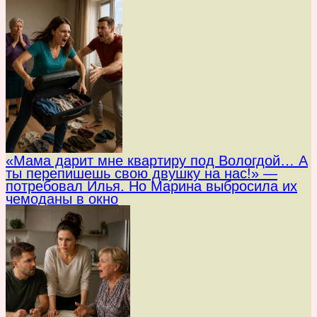
«Мама дарит мне квартиру под Вологдой… А
ты перепишешь свою двушку на нас!» —
потребовал Илья. Но Марина выбросила их
чемоданы в окно