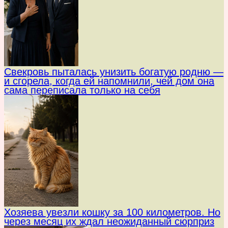
Свекровь пыталась унизить богатую родню —
и сгорела, когда ей напомнили, чей дом она
сама переписала только на себя
Хозяева увезли кошку за 100 километров. Но
через месяц их ждал неожиданный сюрприз