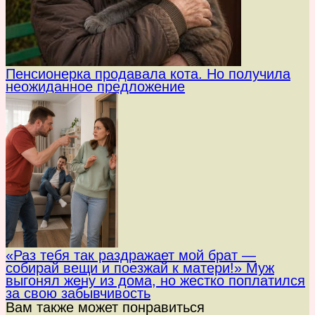
Пенсионерка продавала кота. Но получила
неожиданное предложение
«Раз тебя так раздражает мой брат —
собирай вещи и поезжай к матери!» Муж
выгонял жену из дома, но жестко поплатился
за свою забывчивость
Вам также может понравиться