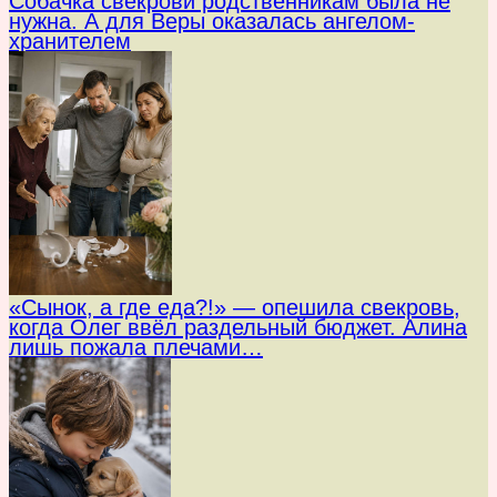
Собачка свекрови родственникам была не
нужна. А для Веры оказалась ангелом-
хранителем
«Сынок, а где еда?!» — опешила свекровь,
когда Олег ввёл раздельный бюджет. Алина
лишь пожала плечами…