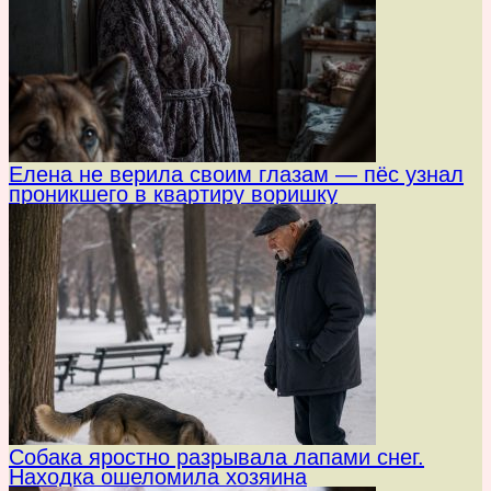
Елена не верила своим глазам — пёс узнал
проникшего в квартиру воришку
Собака яростно разрывала лапами снег.
Находка ошеломила хозяина