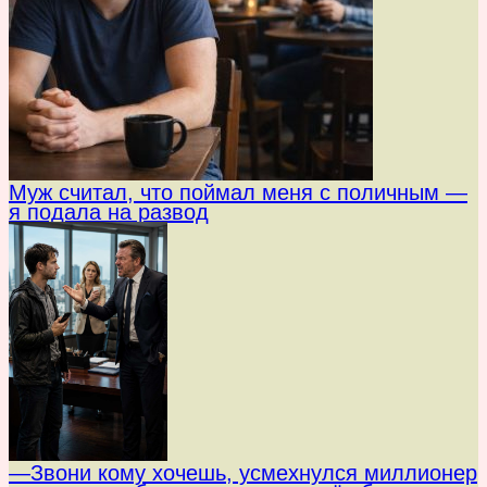
Муж считал, что поймал меня с поличным —
я подала на развод
—Звони кому хочешь, усмехнулся миллионер