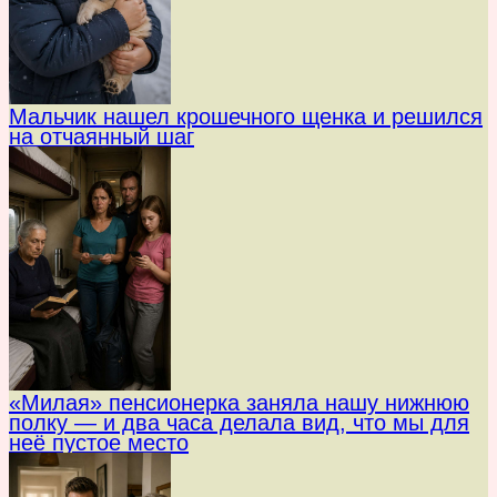
Мальчик нашел крошечного щенка и решился
на отчаянный шаг
«Милая» пенсионерка заняла нашу нижнюю
полку — и два часа делала вид, что мы для
неё пустое место