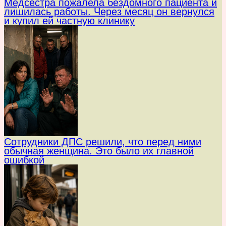
Медсестра пожалела бездомного пациента и
лишилась работы. Через месяц он вернулся
и купил ей частную клинику
Сотрудники ДПС решили, что перед ними
обычная женщина. Это было их главной
ошибкой