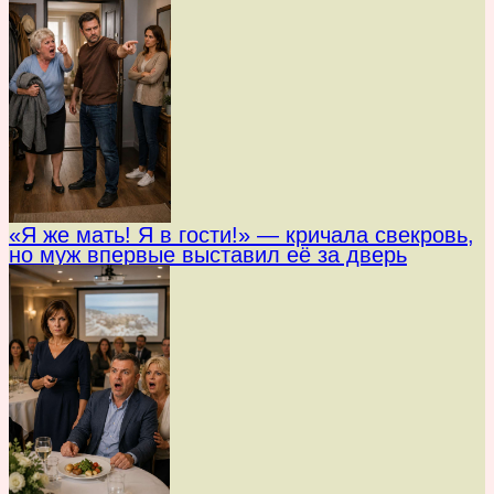
«Я же мать! Я в гости!» — кричала свекровь,
но муж впервые выставил её за дверь