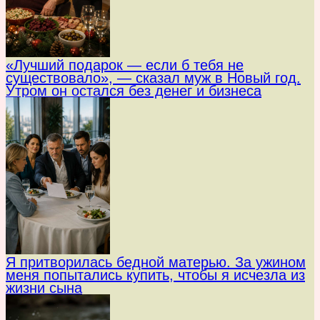
«Лучший подарок — если б тебя не
существовало», — сказал муж в Новый год.
Утром он остался без денег и бизнеса
Я притворилась бедной матерью. За ужином
меня попытались купить, чтобы я исчезла из
жизни сына