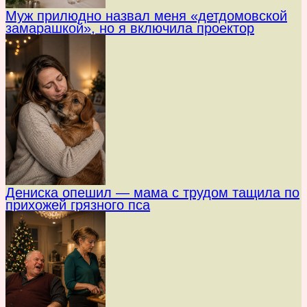
Муж прилюдно назвал меня «детдомовской
замарашкой», но я включила проектор
Дениска опешил — мама с трудом тащила по
прихожей грязного пса