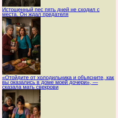
Истощенный пес пять дней не сходил с
места. Он ждал предателя
«Отойдите от холодильника и объясните, как
вы оказались в доме моей дочери», —
сказала мать свекрови