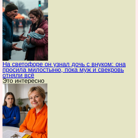
На светофоре он узнал дочь с внуком: она
просила милостыню, пока муж и свекровь
отняли всё
Это интересно