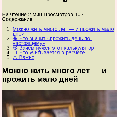
На чтение
2 мин
Просмотров
102
Содержание
Можно жить много лет — и прожить мало
дней
🧠 Что значит «прожить день по-
настоящему»
🎯 Зачем нужен этот калькулятор
📊 Что учитывается в расчёте
⚠️ Важно
Можно жить много лет — и
прожить мало дней