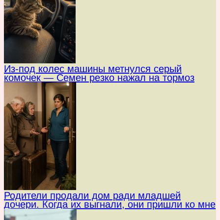
Из-под колес машины метнулся серый
комочек — Семен резко нажал на тормоз
Родители продали дом ради младшей
дочери. Когда их выгнали, они пришли ко мне