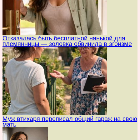
Отказалась быть бесплатной нянькой для
племянницы — золовка обвинила в эгоизме
Муж втихаря переписал общий гараж на свою
мать