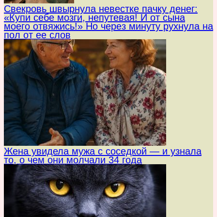
Свекровь швырнула невестке пачку денег:
«Купи себе мозги, непутевая! И от сына
моего отвяжись!» Но через минуту рухнула на
пол от ее слов
Жена увидела мужа с соседкой — и узнала
то, о чем они молчали 34 года