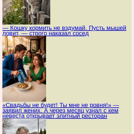
— Кошку кормить не вздумай. Пусть мышей
ловит, — строго наказал сосед
«Свадьбы не будет! Ты мне не ровня!» —
заявил жених. А через месяц узнал с кем
невеста открывает элитный ресторан