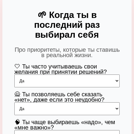
🌱 Когда ты в
последний раз
выбирал себя
Про приоритеты, которые ты ставишь
в реальной жизни.
🤍 Ты часто учитываешь свои
желания при принятии решений?
🙅 Ты позволяешь себе сказать
«нет», даже если это неудобно?
🧠 Ты чаще выбираешь «надо», чем
«мне важно»?