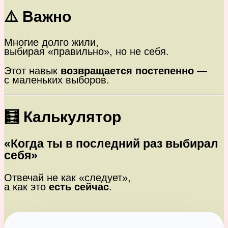
⚠️ Важно
Многие долго жили,
выбирая «правильно», но не себя.
Этот навык
возвращается постепенно
—
с маленьких выборов.
🧮 Калькулятор
«Когда ты в последний раз выбирал
себя»
Отвечай не как «следует»,
а как это
есть сейчас
.