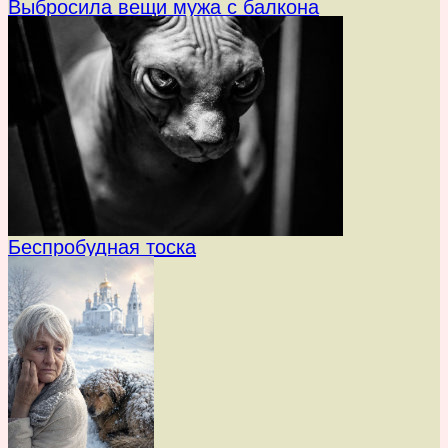
Выбросила вещи мужа с балкона
Беспробудная тоска