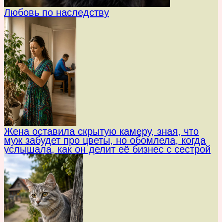
Любовь по наследству
Жена оставила скрытую камеру, зная, что
муж забудет про цветы, но обомлела, когда
услышала, как он делит её бизнес с сестрой