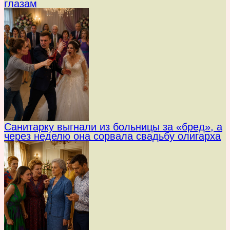
глазам
Санитарку выгнали из больницы за «бред», а
через неделю она сорвала свадьбу олигарха