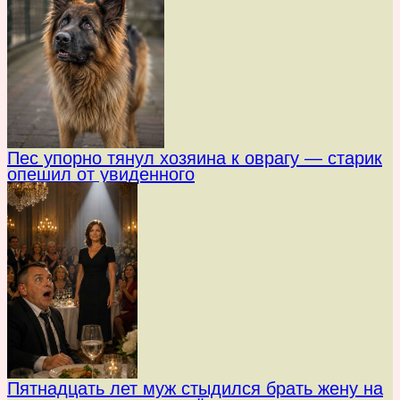
Пес упорно тянул хозяина к оврагу — старик
опешил от увиденного
Пятнадцать лет муж стыдился брать жену на