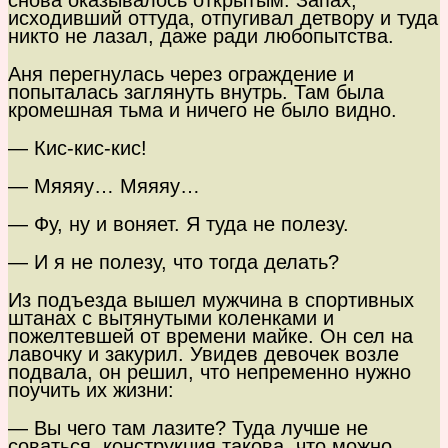
снова оказывалось открытым. Запах,
исходивший оттуда, отпугивал детвору и туда
никто не лазал, даже ради любопытства.
Аня перегнулась через ограждение и
попыталась заглянуть внутрь. Там была
кромешная тьма и ничего не было видно.
— Кис-кис-кис!
— Мяяяу… Мяяяу…
— Фу, ну и воняет. Я туда не полезу.
— И я не полезу, что тогда делать?
Из подъезда вышел мужчина в спортивных
штанах с вытянутыми коленками и
пожелтевшей от времени майке. Он сел на
лавочку и закурил. Увидев девочек возле
подвала, он решил, что непременно нужно
поучить их жизни:
— Вы чего там лазите? Туда лучше не
соваться, конструкция такова, что можно