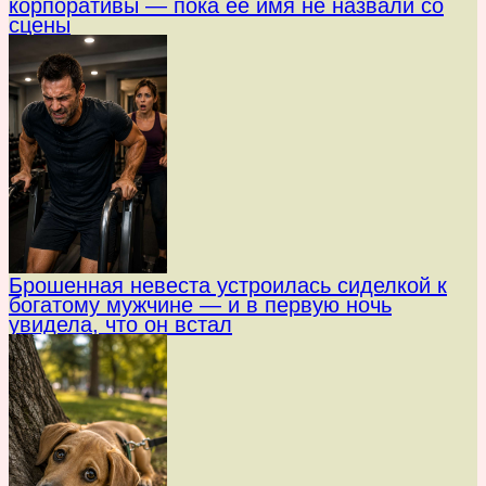
корпоративы — пока её имя не назвали со
сцены
Брошенная невеста устроилась сиделкой к
богатому мужчине — и в первую ночь
увидела, что он встал