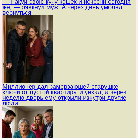
— Пакуй свою кучу кошек и исчезни сегодня
же, — рявкнул муж. А через день умолял
вернуться
Миллионер дал замерзающей старушке
ключи от пустой квартиры и уехал, а через
неделю дверь ему открыли изнутри другие
люди