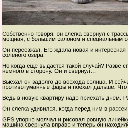
Собственно говоря, он слегка свернул с трас
мощная, с большим салоном и специальным от
Он переезжал. Его ждала новая и интересная 
соленого озера.
Но когда ещё выдастся такой случай? Разве сп
немного в сторону. Он и свернул…
Выехал он задолго до восхода солнца. И сейча
противотуманные фары и поехал дальше. Что 
Ведь в новую квартиру надо приехать днём. 
Он слегка удивился, когда перед ним в расс
GPS упорно молчал и рисовал ровную линейку 
машина свернула вправо и теперь он находи