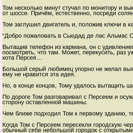
Том несколько минут стучал по монитору и вы
от шоссе. Причём, естественно, посреди солян
Том заглушил двигатель и, положив ключи в к
“Добро пожаловать в Сьюдад де лас Альмас О
Вытащив телефон из кармана, он с удивлением 
посмотреть, что там. Может, перекусить, раз 
кота Персея…
Большой серый любимец упорно не желал выхо
ему не нравится эта идея.
Но, в конце концов, Тому удалось вытащить ши
По дороге Том разговаривал с Персеем и осуж
сторону оставленной машины.
Чем ближе подходил Том к первому зданию, те
Когда Том с Персеем пересекли городскую че
обычный себе небольшой городок с открытым