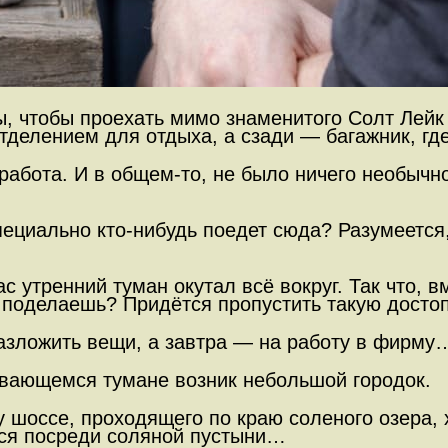
сы, чтобы проехать мимо знаменитого Солт Лейк
делением для отдыха, а сзади — багажник, гд
работа. И в общем-то, не было ничего необычн
ециально кто-нибудь поедет сюда? Разумеется, 
с утренний туман окутал всё вокруг. Так что, в
поделаешь? Придётся пропустить такую досто
Разложить вещи, а завтра — на работу в фирму
еивающемся тумане возник небольшой городок.
шоссе, проходящего по краю соленого озера, х
лся посреди соляной пустыни…