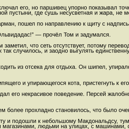
ключал его, но паршивец упорно показывал точк
ой пустыни, где сушь несусветная и жара, не м
арман, пошел по направлению к щиту с надпись
львидадас!” — прочёл Том и задумался.
заметил, что сеть отсутствует, потому перевод
уж так случилось, и заодно выгулять единстве
дить из отсека для отдыха. Он шипел, упиралс
пящего и упирающегося кота, пристегнуть к его
дал его некрасивое поведение. Персей жалобн
м более прохладно становилось, что было очен
рту и подошли к небольшому Макдональдсу, тум
и магазинами, людьми на улицах, с машинами