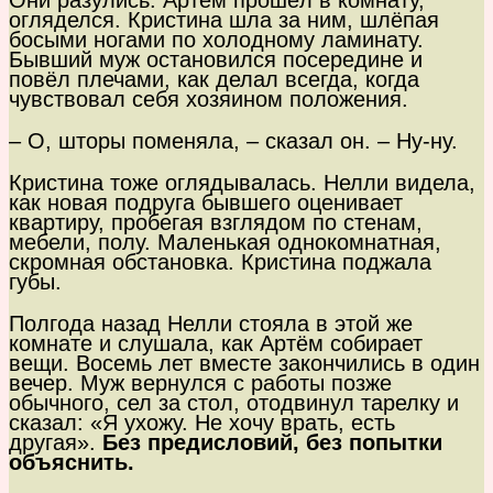
Они разулись. Артём прошёл в комнату,
огляделся. Кристина шла за ним, шлёпая
босыми ногами по холодному ламинату.
Бывший муж остановился посередине и
повёл плечами, как делал всегда, когда
чувствовал себя хозяином положения.
– О, шторы поменяла, – сказал он. – Ну-ну.
Кристина тоже оглядывалась. Нелли видела,
как новая подруга бывшего оценивает
квартиру, пробегая взглядом по стенам,
мебели, полу. Маленькая однокомнатная,
скромная обстановка. Кристина поджала
губы.
Полгода назад Нелли стояла в этой же
комнате и слушала, как Артём собирает
вещи. Восемь лет вместе закончились в один
вечер. Муж вернулся с работы позже
обычного, сел за стол, отодвинул тарелку и
сказал: «Я ухожу. Не хочу врать, есть
другая».
Без предисловий, без попытки
объяснить.