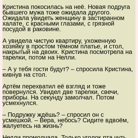
Кристина покосилась на неё. Новая подруга
бывшего мужа тоже ожидала другого.
Ожидала увидеть женщину в застиранном
халате, с красными глазами, с грязной
посудой в раковине.
А увидела чистую квартиру, ухоженную
хозяйку в простом тёмном платье, и стол,
накрытый на двоих. Кристина посмотрела на
тарелки, потом на Нелли.
– А у тебя гости будут? – спросила Кристина,
кивнув на стол.
Артём перехватил её взгляд и тоже
повернулся. Увидел две тарелки, свечи,
приборы. На секунду замолчал. Потом
усмехнулся.
– Подружку ждёшь? – спросил он с
усмешкой. – Вера, небось? Сидите вдвоём,
жалуетесь на жизнь?
Нелли промолчала. Только уголок рта чуть