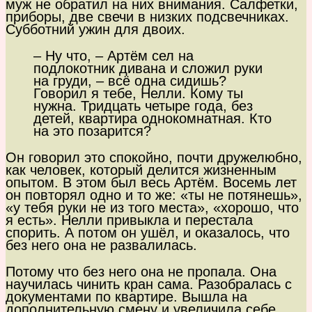
муж не обратил на них внимания. Салфетки,
приборы, две свечи в низких подсвечниках.
Субботний ужин для двоих.
– Ну что, – Артём сел на
подлокотник дивана и сложил руки
на груди, – всё одна сидишь?
Говорил я тебе, Нелли. Кому ты
нужна. Тридцать четыре года, без
детей, квартира однокомнатная. Кто
на это позарится?
Он говорил это спокойно, почти дружелюбно,
как человек, который делится жизненным
опытом. В этом был весь Артём. Восемь лет
он повторял одно и то же: «ты не потянешь»,
«у тебя руки не из того места», «хорошо, что
я есть». Нелли привыкла и перестала
спорить. А потом он ушёл, и оказалось, что
без него она не развалилась.
Потому что без него она не пропала. Она
научилась чинить кран сама. Разобралась с
документами по квартире. Вышла на
дополнительную смену и увеличила себе