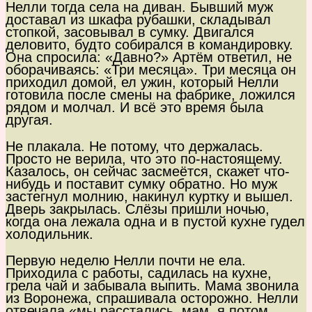
Нелли тогда села на диван. Бывший муж
доставал из шкафа рубашки, складывал
стопкой, засовывал в сумку. Двигался
деловито, будто собирался в командировку.
Она спросила: «Давно?» Артём ответил, не
оборачиваясь: «Три месяца». Три месяца он
приходил домой, ел ужин, который Нелли
готовила после смены на фабрике, ложился
рядом и молчал. И всё это время была
другая.
Не плакала. Не потому, что держалась.
Просто не верила, что это по-настоящему.
Казалось, он сейчас засмеётся, скажет что-
нибудь и поставит сумку обратно. Но муж
застегнул молнию, накинул куртку и вышел.
Дверь закрылась. Слёзы пришли ночью,
когда она лежала одна и в пустой кухне гудел
холодильник.
Первую неделю Нелли почти не ела.
Приходила с работы, садилась на кухне,
грела чай и забывала выпить. Мама звонила
из Воронежа, спрашивала осторожно. Нелли
отвечала «мы расстались, мам, я потом