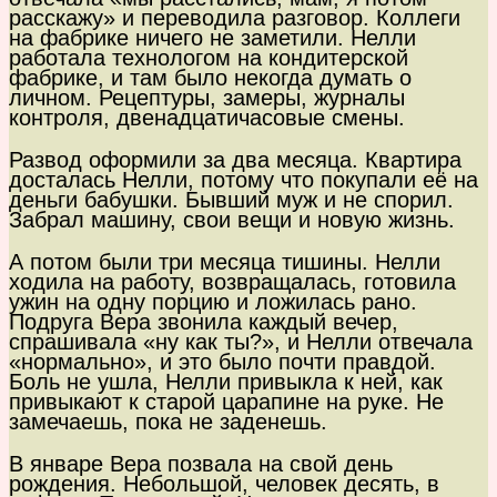
расскажу» и переводила разговор. Коллеги
на фабрике ничего не заметили. Нелли
работала технологом на кондитерской
фабрике, и там было некогда думать о
личном. Рецептуры, замеры, журналы
контроля, двенадцатичасовые смены.
Развод оформили за два месяца. Квартира
досталась Нелли, потому что покупали её на
деньги бабушки. Бывший муж и не спорил.
Забрал машину, свои вещи и новую жизнь.
А потом были три месяца тишины. Нелли
ходила на работу, возвращалась, готовила
ужин на одну порцию и ложилась рано.
Подруга Вера звонила каждый вечер,
спрашивала «ну как ты?», и Нелли отвечала
«нормально», и это было почти правдой.
Боль не ушла, Нелли привыкла к ней, как
привыкают к старой царапине на руке. Не
замечаешь, пока не заденешь.
В январе Вера позвала на свой день
рождения. Небольшой, человек десять, в