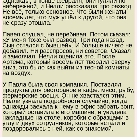
Однажды, в конце февраля, они гуляли по
набережной, и Нелли рассказала про развод.
Не всё, только основное. Что были женаты
восемь лет, что муж ушёл к другой, что она
не сразу отошла.
Павел слушал, не перебивая. Потом сказал:
«У меня тоже был развод. Три года назад.
Сын остался с бывшей». И больше ничего не
добавил. Ни расспросов, ни советов. Сказал
и замолчал. Нелли оценила это. После
Артёма, который восемь лет твердил сверху
вниз, это было как выйти из тесной комнаты
на воздух.
У Павла была своя компания. Поставлял
продукты для ресторанов и кафе: мясо, рыбу,
фермерские овощи. Он не хвастался этим.
Нелли узнала подробности случайно, когда
однажды заехала к нему в офис забрать зонт,
который оставила в его машине, и увидела
накладные на столе, коробки с образцами в
углу и двух сотрудников, которые встали и
поздоровались с ней, как со знакомой.