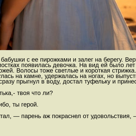
 бабушки с ее пирожками и залег на берегу. Ве
остках появилась девочка. На вид ей было лет
ожей. Волосы тоже светлые и короткая стрижка.
лась на камне, удержалась на ногах, но выпус
сразу прыгнул в воду, достал туфельку и прине
ка,- твоя что ли?
бо, ты герой.
тал, — парень аж покраснел от удовольствия, —