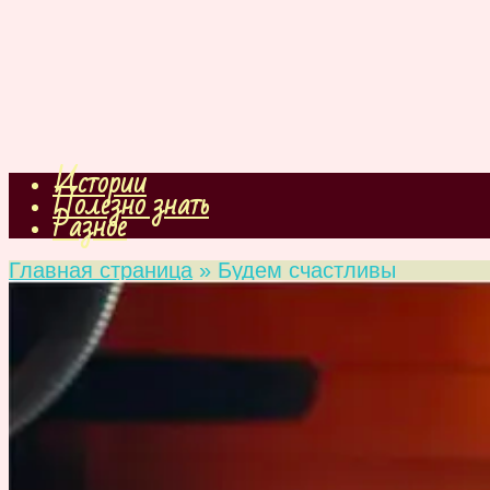
Истории
Полезно знать
Разное
Главная страница
»
Будем счастливы