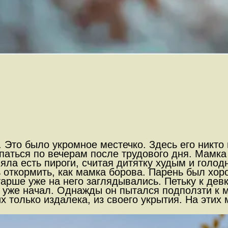
 Это было укромное местечко. Здесь его никто 
паться по вечерам после трудового дня. Мамка
яла есть пироги, считая дитятку худым и голод
откормить, как мамка борова. Парень был хоро
арше уже на него заглядывались. Петьку к дев
уже начал. Однажды он пытался подползти к м
х только издалека, из своего укрытия. На этих