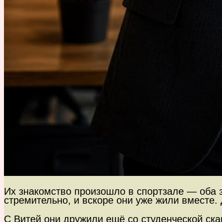
Их знакомство произошло в спортзале — оба 
стремительно, и вскоре они уже жили вместе
С Витей они дружили ещё со студенческой ск