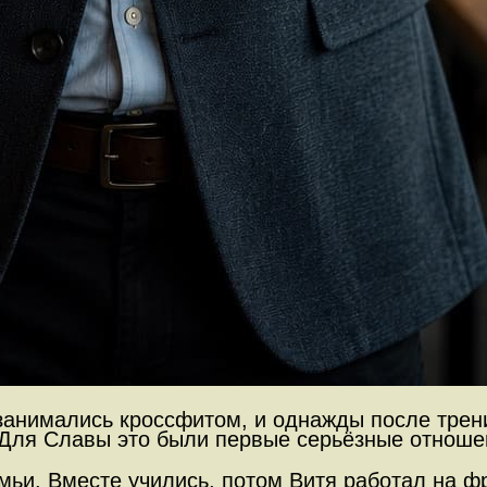
занимались кроссфитом, и однажды после трени
. Для Славы это были первые серьёзные отноше
амьи. Вместе учились, потом Витя работал на 