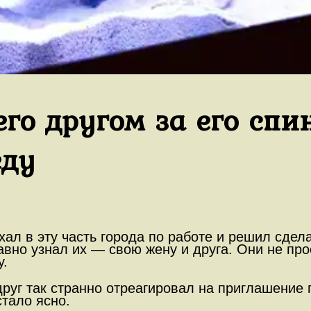
го другом за его спи
еду
л в эту часть города по работе и решил сделат
равно узнал их — свою жену и друга. Они не пр
у.
руг так странно отреагировал на приглашение 
стало ясно.