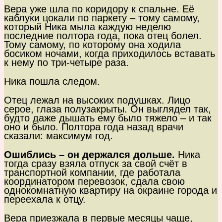
Вера уже шла по коридору к спальне. Её
каблуки цокали по паркету – тому самому,
который Ника мыла каждую неделю
последние полтора года, пока отец болел.
Тому самому, по которому она ходила
босиком ночами, когда приходилось вставать
к нему по три-четыре раза.
Ника пошла следом.
Отец лежал на высоких подушках. Лицо
серое, глаза полузакрыты. Он выглядел так,
будто даже дышать ему было тяжело – и так
оно и было. Полтора года назад врачи
сказали: максимум год.
Ошиблись – он держался дольше.
Ника
тогда сразу взяла отпуск за свой счёт в
транспортной компании, где работала
координатором перевозок, сдала свою
однокомнатную квартиру на окраине города и
переехала к отцу.
Вера приезжала в первые месяцы чаще,