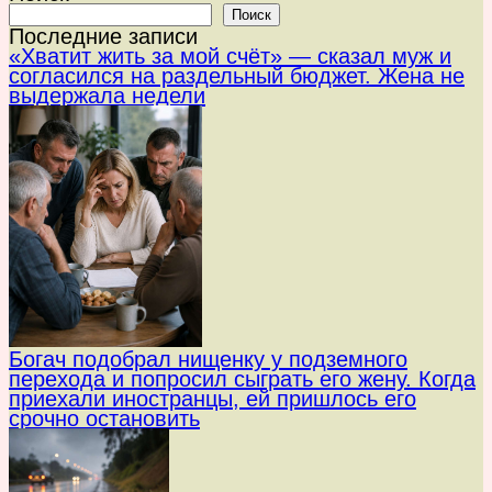
Поиск
Последние записи
«Хватит жить за мой счёт» — сказал муж и
согласился на раздельный бюджет. Жена не
выдержала недели
Богач подобрал нищенку у подземного
перехода и попросил сыграть его жену. Когда
приехали иностранцы, ей пришлось его
срочно остановить