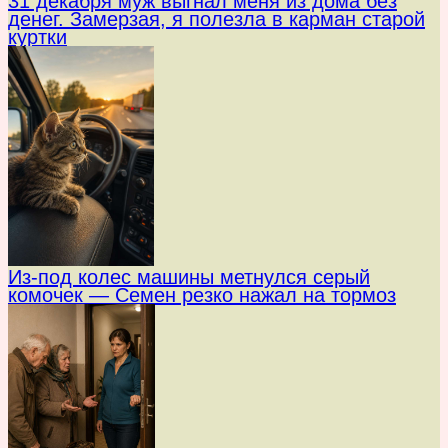
31 декабря муж выгнал меня из дома без
денег. Замерзая, я полезла в карман старой
куртки
Из-под колес машины метнулся серый
комочек — Семен резко нажал на тормоз