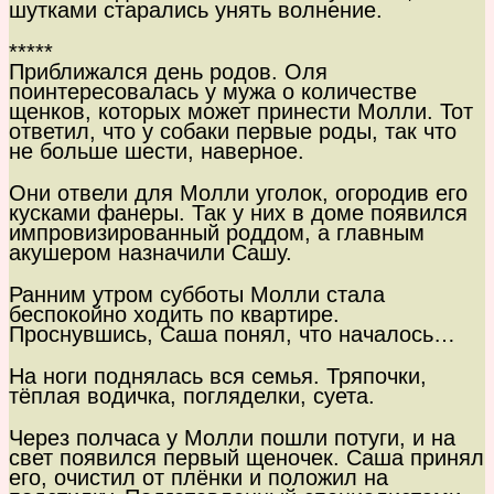
шутками старались унять волнение.
*****
Приближался день родов. Оля
поинтересовалась у мужа о количестве
щенков, которых может принести Молли. Тот
ответил, что у собаки первые роды, так что
не больше шести, наверное.
Они отвели для Молли уголок, огородив его
кусками фанеры. Так у них в доме появился
импровизированный роддом, а главным
акушером назначили Сашу.
Ранним утром субботы Молли стала
беспокойно ходить по квартире.
Проснувшись, Саша понял, что началось…
На ноги поднялась вся семья. Тряпочки,
тёплая водичка, погляделки, суета.
Через полчаса у Молли пошли потуги, и на
свет появился первый щеночек. Саша принял
его, очистил от плёнки и положил на