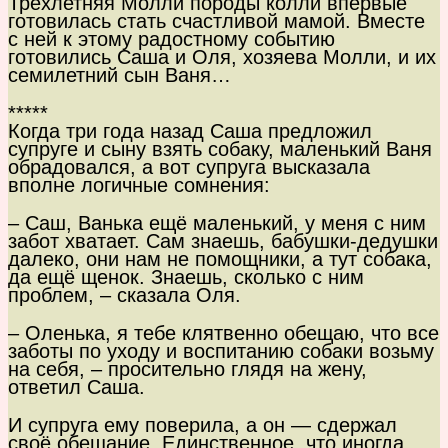
Трёхлетняя Молли породы колли впервые
готовилась стать счастливой мамой. Вместе
с ней к этому радостному событию
готовились Саша и Оля, хозяева Молли, и их
семилетний сын Ваня…
*****
Когда три года назад Саша предложил
супруге и сыну взять собаку, маленький Ваня
обрадовался, а вот супруга высказала
вполне логичные сомнения:
– Саш, Ванька ещё маленький, у меня с ним
забот хватает. Сам знаешь, бабушки-дедушки
далеко, они нам не помощники, а тут собака,
да ещё щенок. Знаешь, сколько с ним
проблем, – сказала Оля.
– Оленька, я тебе клятвенно обещаю, что все
заботы по уходу и воспитанию собаки возьму
на себя, – просительно глядя на жену,
ответил Саша.
И супруга ему поверила, а он — сдержал
своё обещание. Единственное, что иногда