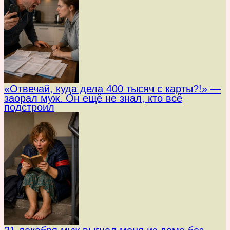
«Отвечай, куда дела 400 тысяч с карты?!» —
заорал муж. Он ещё не знал, кто всё
подстроил