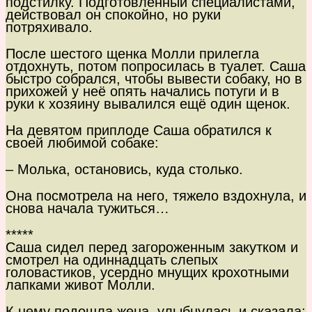
подстилку. Подготовленный специалистами,
действовал он спокойно, но руки
потряхивало.
После шестого щенка Молли прилегла
отдохнуть, потом попросилась в туалет. Саша
быстро собрался, чтобы вывести собаку, но в
прихожей у неё опять начались потуги и в
руки к хозяину вывалился ещё один щенок.
На девятом приплоде Саша обратился к
своей любимой собаке:
– Молька, остановись, куда столько.
Она посмотрела на него, тяжело вздохнула, и
снова начала тужиться…
*****
Саша сидел перед загороженным закутком и
смотрел на одиннадцать слепых
головастиков, усердно мнущих крохотными
лапками живот Молли.
К нему подошла жена, улыбнулась и сказала: