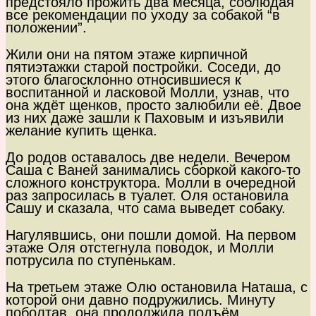
предстояло прожить два месяца, соблюдая
все рекомендации по уходу за собакой “в
положении”.
Жили они на пятом этаже кирпичной
пятиэтажки старой постройки. Соседи, до
этого благосклонно относившиеся к
воспитанной и ласковой Молли, узнав, что
она ждёт щенков, просто залюбили её. Двое
из них даже зашли к Паховым и изъявили
желание купить щенка.
До родов оставалось две недели. Вечером
Саша с Ваней занимались сборкой какого-то
сложного конструктора. Молли в очередной
раз запросилась в туалет. Оля остановила
Сашу и сказала, что сама выведет собаку.
Нагулявшись, они пошли домой. На первом
этаже Оля отстегнула поводок, и Молли
потрусила по ступенькам.
На третьем этаже Олю остановила Наташа, с
которой они давно подружились. Минуту
поболтав, она продолжила подъём.