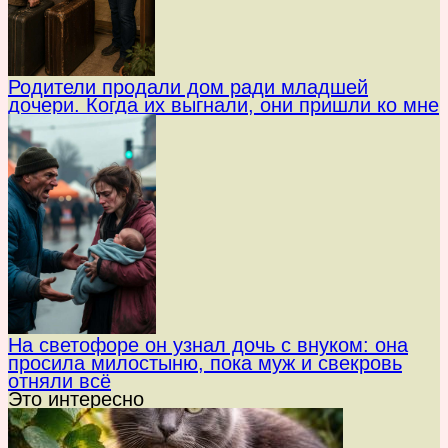
Родители продали дом ради младшей
дочери. Когда их выгнали, они пришли ко мне
На светофоре он узнал дочь с внуком: она
просила милостыню, пока муж и свекровь
отняли всё
Это интересно