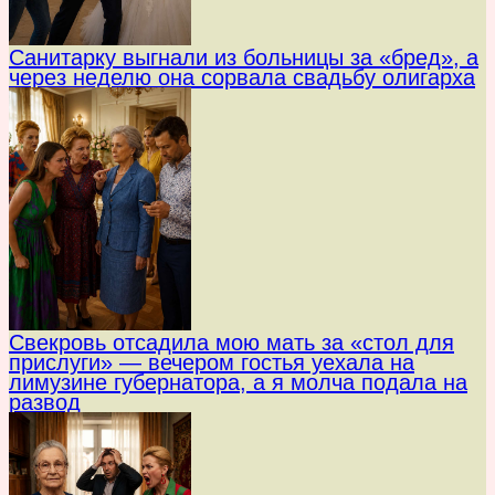
Санитарку выгнали из больницы за «бред», а
через неделю она сорвала свадьбу олигарха
Свекровь отсадила мою мать за «стол для
прислуги» — вечером гостья уехала на
лимузине губернатора, а я молча подала на
развод