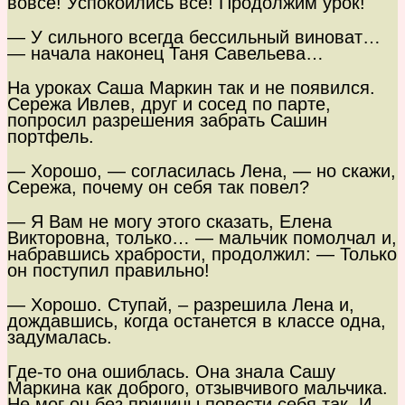
вовсе! Успокоились все! Продолжим урок!
— У сильного всегда бессильный виноват…
— начала наконец Таня Савельева…
На уроках Саша Маркин так и не появился.
Сережа Ивлев, друг и сосед по парте,
попросил разрешения забрать Сашин
портфель.
— Хорошо, — согласилась Лена, — но скажи,
Сережа, почему он себя так повел?
— Я Вам не могу этого сказать, Елена
Викторовна, только… — мальчик помолчал и,
набравшись храбрости, продолжил: — Только
он поступил правильно!
— Хорошо. Ступай, – разрешила Лена и,
дождавшись, когда останется в классе одна,
задумалась.
Где-то она ошиблась. Она знала Сашу
Маркина как доброго, отзывчивого мальчика.
Не мог он без причины повести себя так. И