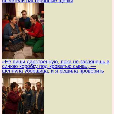
вылетели растерянные щенки
«Не пиши дарственную, пока не заглянешь в
синюю коробку под кроватью сына», —
шепнула уборщица, и я решила проверить