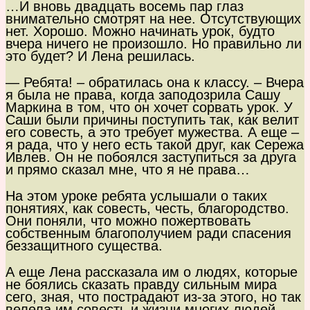
…И вновь двадцать восемь пар глаз
внимательно смотрят на нее. Отсутствующих
нет. Хорошо. Можно начинать урок, будто
вчера ничего не произошло. Но правильно ли
это будет? И Лена решилась.
— Ребята! – обратилась она к классу. – Вчера
я была не права, когда заподозрила Сашу
Маркина в том, что он хочет сорвать урок. У
Саши были причины поступить так, как велит
его совесть, а это требует мужества. А еще –
я рада, что у него есть такой друг, как Сережа
Ивлев. Он не побоялся заступиться за друга
и прямо сказал мне, что я не права…
На этом уроке ребята услышали о таких
понятиях, как совесть, честь, благородство.
Они поняли, что можно пожертвовать
собственным благополучием ради спасения
беззащитного существа.
А еще Лена рассказала им о людях, которые
не боялись сказать правду сильным мира
сего, зная, что пострадают из-за этого, но так
велела им совесть и жизни многих людей.