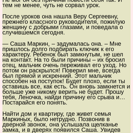
тем не менее, чуть не сорвал урок.
После уроков она нашла Веру Сергеевну,
прежнего классного руководителя, пожилую
женщину с добрыми глазами, и поведала о
случившемся сегодня.
— Саша Маркин, – задумалась она. – Мне
пришлось долго подбирать ключик к его
характеру. Ребенок был замкнутым, не шел
на контакт. На то были причины – их бросил
отец, мальчик очень переживал его уход. Но
потом он раскрылся! Поверил мне, всегда
был прямой и искренний. Этот мальчик
способен на поступок! Будет плохо, если ты
оставишь все, как есть. Он вновь замкнется и
больше уже никому верить не будет. Прошу
тебя, Леночка, найди причину его срыва и…
Постарайся его понять.
Найти дом и квартиру, где живет семья
Маркиных, было нетрудно. Позвонив в
дверной звонок, она услышала щелканье
замка, и в дверях появился Саша. Увидев