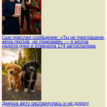
Сын прислал сообщение: «Ты не приглашена,
жена против, не приезжай» — я молча
надела очки и отменила 174 автоплатежа
Дверца авто распахнулась и на дорогу