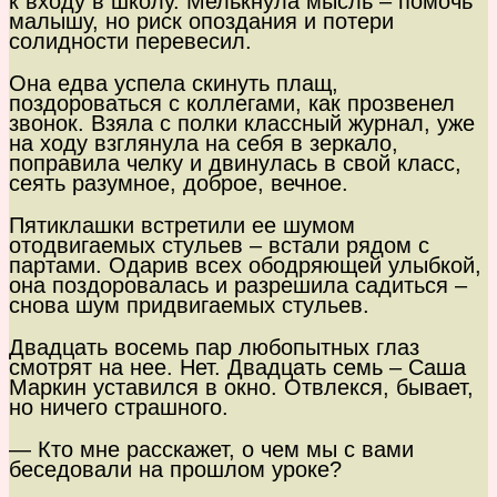
к входу в школу. Мелькнула мысль – помочь
малышу, но риск опоздания и потери
солидности перевесил.
Она едва успела скинуть плащ,
поздороваться с коллегами, как прозвенел
звонок. Взяла с полки классный журнал, уже
на ходу взглянула на себя в зеркало,
поправила челку и двинулась в свой класс,
сеять разумное, доброе, вечное.
Пятиклашки встретили ее шумом
отодвигаемых стульев – встали рядом с
партами. Одарив всех ободряющей улыбкой,
она поздоровалась и разрешила садиться –
снова шум придвигаемых стульев.
Двадцать восемь пар любопытных глаз
смотрят на нее. Нет. Двадцать семь – Саша
Маркин уставился в окно. Отвлекся, бывает,
но ничего страшного.
— Кто мне расскажет, о чем мы с вами
беседовали на прошлом уроке?