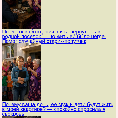
После освобождения зэчка вернулась в
родной поселок — но жить ей было негде.
Помог случайный старик-попутчик
Почему ваша дочь, её муж и дети будут жить
в моей квартире? — спокойно спросила я
свекровь