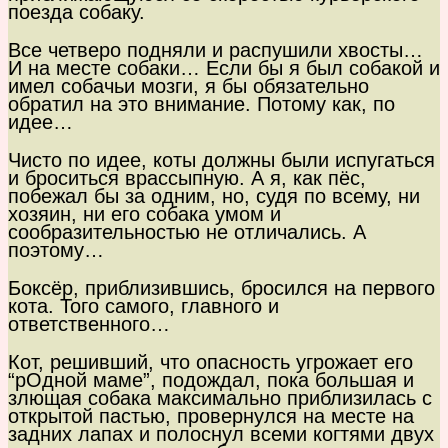
поезда собаку.
Все четверо подняли и распушили хвосты…
И на месте собаки… Если бы я был собакой и
имел собачьи мозги, я бы обязательно
обратил на это внимание. Потому как, по
идее…
Чисто по идее, коты должны были испугаться
и броситься врассыпную. А я, как пёс,
побежал бы за одним, но, судя по всему, ни
хозяин, ни его собака умом и
сообразительностью не отличались. А
поэтому…
Боксёр, приблизившись, бросился на первого
кота. Того самого, главного и
ответственного…
Кот, решивший, что опасность угрожает его
“рОдной маме”, подождал, пока большая и
злющая собака максимально приблизилась с
открытой пастью, провернулся на месте на
задних лапах и полоснул всеми когтями двух