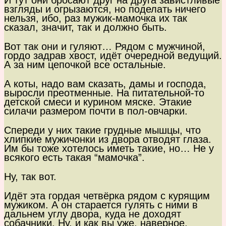
И тут они бросают друг на друга завистливые
взгляды и огрызаются, но поделать ничего
нельзя, ибо, раз мужик-мамочка их так
сказал, значит, так и должно быть.
Вот так они и гуляют… Рядом с мужчиной,
гордо задрав хвост, идёт очередной ведущий.
А за ним цепочкой все остальные.
А коты, надо вам сказать, дамы и господа,
выросли преотменные. На питательной-то
детской смеси и курином мяске. Этакие
силачи размером почти в пол-овчарки.
Спереди у них такие грудные мышцы, что
хлипкие мужичонки из двора отводят глаза.
Им бы тоже хотелось иметь такие, но… Не у
всякого есть такая “мамочка”.
Ну, так вот.
Идёт эта гордая четвёрка рядом с курящим
мужиком. А он старается гулять с ними в
дальнем углу двора, куда не доходят
собачники. Ну, и как вы уже, наверное,