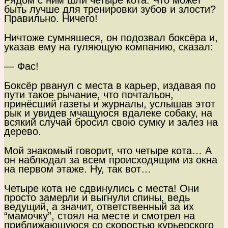
Рядом с ним шли четыре кота. Что может
быть лучше для тренировки зубов и злости?
Правильно. Ничего!
Ничтоже сумняшеся, он подозвал боксёра и,
указав ему на гуляющую компанию, сказал:
— Фас!
Боксёр рванул с места в карьер, издавая по
пути такое рычание, что почтальон,
принёсший газеты и журналы, услышав этот
рык и увидев мчащуюся вдалеке собаку, на
всякий случай бросил свою сумку и залез на
дерево.
Мой знакомый говорит, что четыре кота… А
он наблюдал за всем происходящим из окна
на первом этаже. Ну, так вот…
Четыре кота не сдвинулись с места! Они
просто замерли и выгнули спины, ведь
ведущий, а значит, ответственный за их
“мамочку”, стоял на месте и смотрел на
приближающуюся со скоростью курьерского